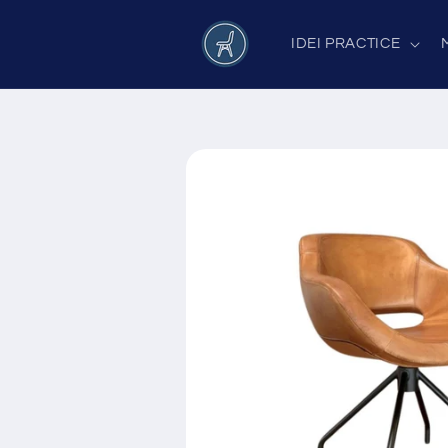
Salt la
conținut
IDEI PRACTICE
Salt la
informațiile
despre
produs