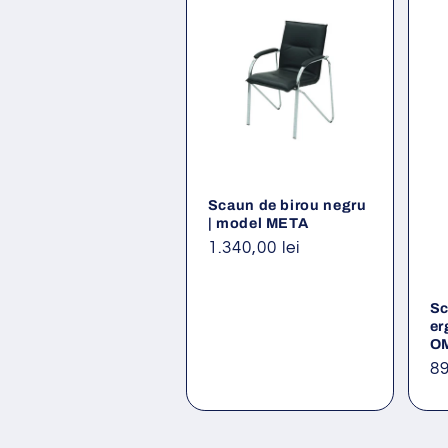
Scaun de birou negru
| model META
Preț
1.340,00 lei
obișnuit
Sc
er
O
Pr
89
ob