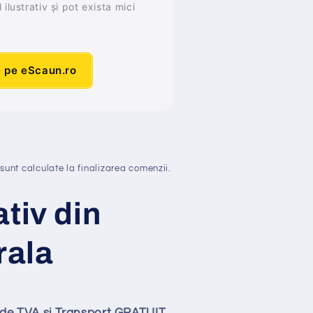
ilustrativ și pot exista mici
e pe eScaun.ro
sunt calculate la finalizarea comenzii.
tiv din
rala