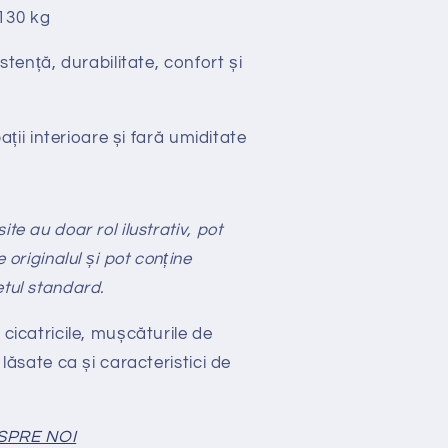
130 kg
stență, durabilitate, confort și
ții interioare și fară umiditate
te au doar rol ilustrativ, pot
e originalul și pot conține
etul standard.
 cicatricile, mușcăturile de
 lăsate ca și caracteristici de
SPRE NOI