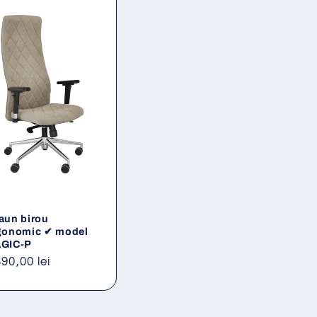
aun birou
gonomic ✔ model
GIC-P
eț
390,00 lei
ișnuit