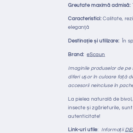
Greutate maximă admisă:
Caracteristici:
Calitate, rezi
eleganță
Destinație și utilizare:
În spa
Brand:
eScaun
Imaginile produselor de pe si
diferi ușor în culoare față d
accesorii neincluse în pach
La pielea naturală de bivol,
insecte și zgârieturile, sunt
autenticitate!
Link-uri utile
:
Informații
DE