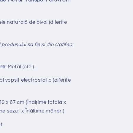
lude TVA si Transport GRATUIT
le naturală de bivol (diferite
 produsului sa fie si din Catifea
re:
Metal (oțel)
l vopsit electrostatic (diferite
 49
x 67 cm
(Înalțime totală x
me șezut x Înălțime mâner )
t