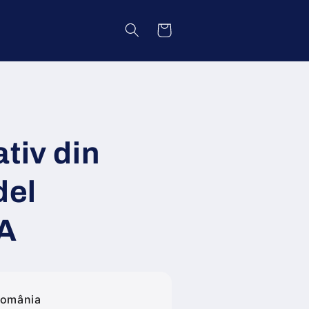
Coș
tiv din
del
A
România