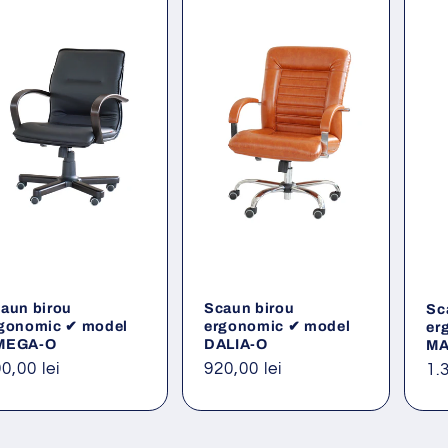
aun birou
Scaun birou
Sc
gonomic ✔ model
ergonomic ✔ model
er
MEGA-O
DALIA-O
MA
eț
0,00 lei
Preț
920,00 lei
Pr
1.
ișnuit
obișnuit
ob