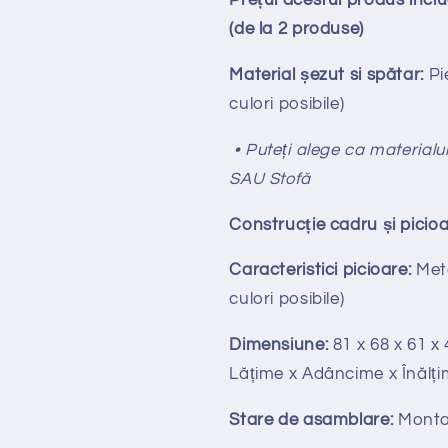
Prețul acestui produs inc
(de la 2 produse)
Material șezut si spătar:
Pie
culori posibile)
• Puteți alege ca materialul
SAU Stofă
Construcție cadru și picioa
Caracteristici picioare:
Meta
culori posibile)
Dimensiune:
81 x 68 x 61 x
Lățime x Adâncime x Înălți
Stare de asamblare:
Monta