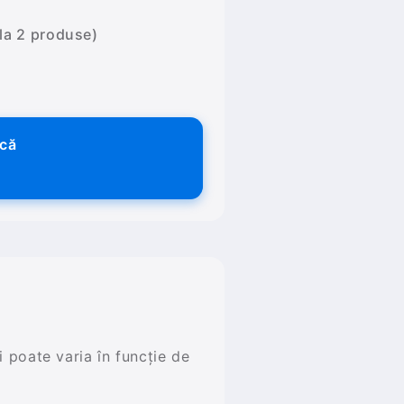
 la 2 produse)
ică
și poate varia în funcție de