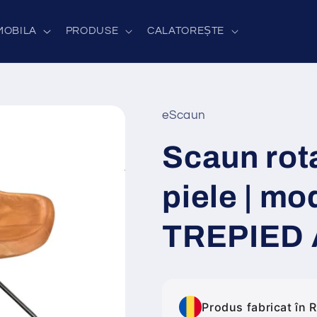
MOBILA
PRODUSE
CALATOREȘTE
eScaun
Scaun rota
piele | mo
TREPIED 
Produs fabricat în 