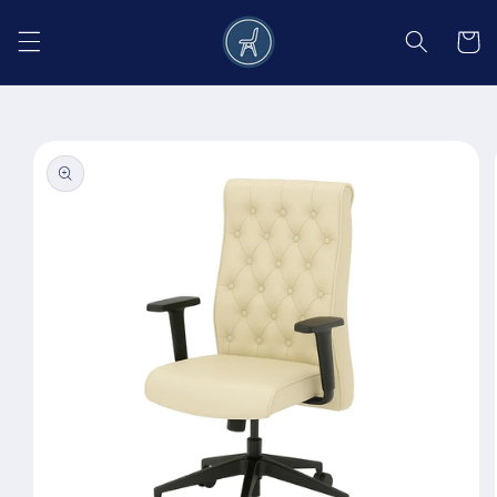
Salt la
conținut
Coș
Salt la
informațiile
despre
produs