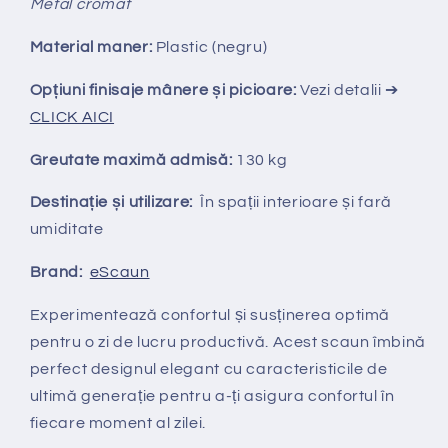
Metal cromat
Material maner:
Plastic (negru)
Opțiuni finisaje mânere și picioare:
Vezi detalii ➔
CLICK AICI
Greutate maximă admisă:
130 kg
Destinație și utilizare:
În spații interioare și fară
umiditate
Brand:
eScaun
Experimentează confortul și susținerea optimă
pentru o zi de lucru productivă. Acest scaun îmbină
perfect designul elegant cu caracteristicile de
ultimă generație pentru a-ți asigura confortul în
fiecare moment al zilei.