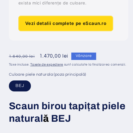
exista mici diferențe de culoare.
Vezi detalii complete pe eScaun.ro
Preț
Preț
1.470,00 lei
Vânzare
1.640,00 lei
obișnuit
redus
Taxe incluse.
Taxele de expediere
sunt calculate la finalizarea comenzii.
Culoare piele naturala (poza principală)
BEJ
Scaun birou tapi
ț
at
piele
natural
ă
BEJ