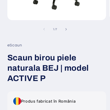
Deschide
conținutul
media
din
1
/
7
1
într-
o
fereastră
eScaun
modală
Scaun birou piele
naturala BEJ | model
ACTIVE P
Produs fabricat în România