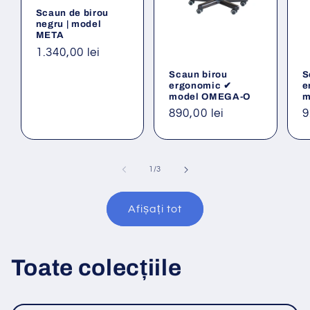
Scaun de birou
negru | model
META
Preț
1.340,00 lei
obișnuit
Scaun birou
S
ergonomic ✔
e
model OMEGA-O
m
Preț
890,00 lei
P
9
obișnuit
o
din
1
/
3
Afișați tot
Toate colecțiile