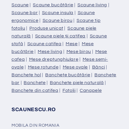
Scaune
|
Scaune bucătărie
|
Scaune living
|
Scaune bar
|
Scaune insula
|
Scaune
ergonomice
|
Scaune birou
|
Scaune tip
fotoliu
|
Produse unicat
|
Scaune piele
naturală
|
Scaune piele și catifea
|
Scaune
stofă
|
Scaune catifea
|
Mese
|
Mese
bucătărie
|
Mese living
|
Mese birou
|
Mese
cafea
|
Mese dreptunghiulare
|
Mese semi-
ovale
|
Mese rotunde
|
Mese ovale
|
Bănci
|
Banchete hol
|
Banchete bucătărie
|
Banchete
bar
|
Banchete
|
Banchete piele naturală
|
Banchete din catifea
|
Fotolii
|
Canapele
SCAUNESCU.RO
MOBILA DIN ROMANIA