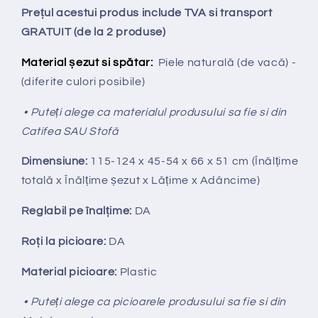
Prețul acestui produs include TVA si transport
GRATUIT (de la 2 produse)
Material șezut si spătar:
Piele naturală (de vacă) -
(diferite culori posibile)
• Puteți alege ca materialul produsului sa fie si din
Catifea SAU Stofă
Dimensiune:
115-124
x 45-54 x 66 x 51 cm (Înălțime
totală x Înălțime șezut x Lățime x Adâncime)
Reglabil pe
î
nal
ț
ime:
DA
Ro
ț
i la picioare:
DA
Material picioare:
Plastic
• Puteți alege ca picioarele produsului sa fie si din