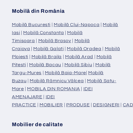
Mobilă din România
Mobilă Bucuresti
|
Mobilă Cluj-Napoca
|
Mobilă
Iasi
|
Mobilă Constanta
|
Mobilă
Timisoara
|
Mobilă Brasov
|
Mobilă
Craiova
|
Mobilă Galati
|
Mobilă Oradea
|
Mobilă
Ploiesti
|
Mobilă Braila
|
Mobilă Arad
|
Mobilă
Pitesti
|
Mobilă Bacau
|
Mobilă Sibiu
|
Mobilă
Targu-Mures
|
Mobilă Baia-Mare
|
Mobilă
Buzau
|
Mobilă Râmnicu Vâlcea
|
Mobilă Satu-
Mare
|
MOBILA DIN ROMANIA
|
IDEI
AMENAJARE
|
IDEI
PRACTICE
|
MOBILIER
|
PRODUSE
|
DESIGNERI
|
CAD
Mobilier de calitate