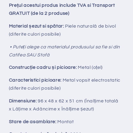
Prețul acestui produs include TVA si Transport
GRATUIT (de la 2 produse)
Material șezut si spătar:
Piele naturală de bivol
(diferite culori posibile)
• Puteți alege ca materialul produsului sa fie si din
Catifea SAU Stofă
Construcție cadru și picioare:
Metal (oțel)
Caracteristici picioare:
Metal vopsit electrostatic
(diferite culori posibile)
Dimensiune:
96 x 48 x 62 x 51
cm
(Înalțime totală
x
Lățime x Adâncime x Înălțime șezut)
Stare de asamblare:
Montat