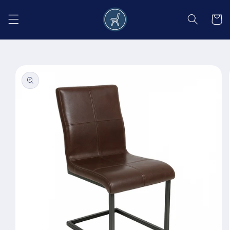
Salt la
conținut
Coș
Salt la
informațiile
despre
produs