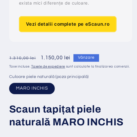
exista mici diferențe de culoare.
Vezi detalii complete pe eScaun.ro
Preț
Preț
1.150,00 lei
Vânzare
1.310,00 lei
obișnuit
redus
Taxe incluse.
Taxele de expediere
sunt calculate la finalizarea comenzii.
Culoare piele naturală (poza principală)
MARO INCHIS
Scaun tapi
ț
at
piele
naturală MARO INCHIS