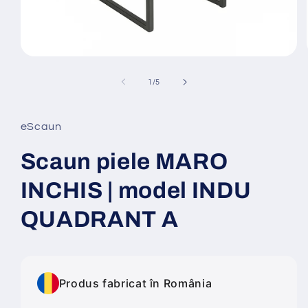
Deschide
conținutul
media
din
1
/
5
1
într-
o
fereastră
eScaun
modală
Scaun piele MARO
INCHIS | model INDU
QUADRANT A
Produs fabricat în România