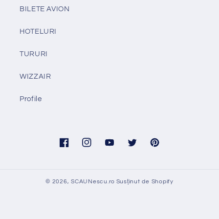
BILETE AVION
HOTELURI
TURURI
WIZZAIR
Profile
Facebook
Instagram
YouTube
Twitter
Pinterest
© 2026,
SCAUNescu.ro
Susținut de Shopify