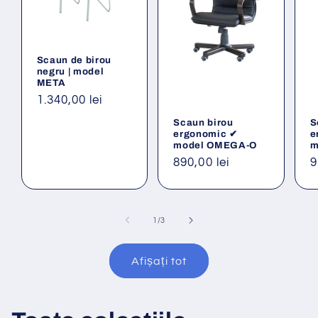
Scaun de birou
negru | model
META
Preț
1.340,00 lei
obișnuit
Scaun birou
S
ergonomic ✔
e
model OMEGA-O
m
Preț
890,00 lei
P
9
obișnuit
o
din
1
/
3
Afișați tot