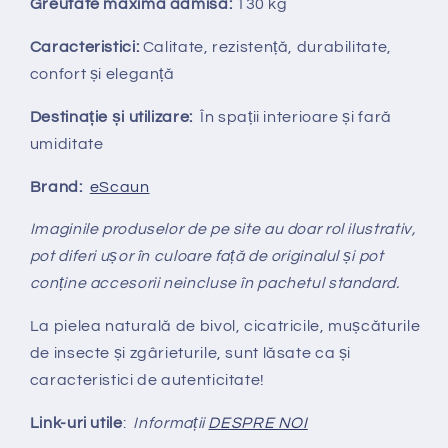
Greutate maximă admisă:
130 kg
Caracteristici:
Calitate, rezistență, durabilitate,
confort și eleganță
Destinație și utilizare:
În spații interioare și fară
umiditate
Brand:
eScaun
Imaginile produselor de pe site au doar rol ilustrativ,
pot diferi ușor în culoare față de originalul și pot
conține accesorii neincluse în pachetul standard.
La pielea naturală de bivol, cicatricile, mușcăturile
de insecte și zgârieturile, sunt lăsate ca și
caracteristici de autenticitate!
Link-uri utile
:
Informații
DESPRE NOI