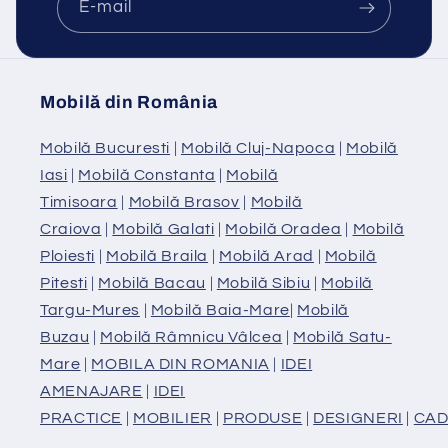
E-mail
Mobilă din România
Mobilă Bucuresti
|
Mobilă Cluj-Napoca
|
Mobilă
Iasi
|
Mobilă Constanta
|
Mobilă
Timisoara
|
Mobilă Brasov
|
Mobilă
Craiova
|
Mobilă Galati
|
Mobilă Oradea
|
Mobilă
Ploiesti
|
Mobilă Braila
|
Mobilă Arad
|
Mobilă
Pitesti
|
Mobilă Bacau
|
Mobilă Sibiu
|
Mobilă
Targu-Mures
|
Mobilă Baia-Mare
|
Mobilă
Buzau
|
Mobilă Râmnicu Vâlcea
|
Mobilă Satu-
Mare
|
MOBILA DIN ROMANIA
|
IDEI
AMENAJARE
|
IDEI
PRACTICE
|
MOBILIER
|
PRODUSE
|
DESIGNERI
|
CAD