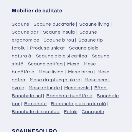
Mobilier de calitate
Scaune
|
Scaune bucătărie
|
Scaune living
|
Scaune bar
|
Scaune insula
|
Scaune
ergonomice
|
Scaune birou
|
Scaune tip
fotoliu
|
Produse unicat
|
Scaune piele
naturală
|
Scaune piele și catifea
|
Scaune
stofă
|
Scaune catifea
|
Mese
|
Mese
bucătărie
|
Mese living
|
Mese birou
|
Mese
cafea
|
Mese dreptunghiulare
|
Mese semi-
ovale
|
Mese rotunde
|
Mese ovale
|
Bănci
|
Banchete hol
|
Banchete bucătărie
|
Banchete
bar
|
Banchete
|
Banchete piele naturală
|
Banchete din catifea
|
Fotolii
|
Canapele
SCAUNESCU.RO