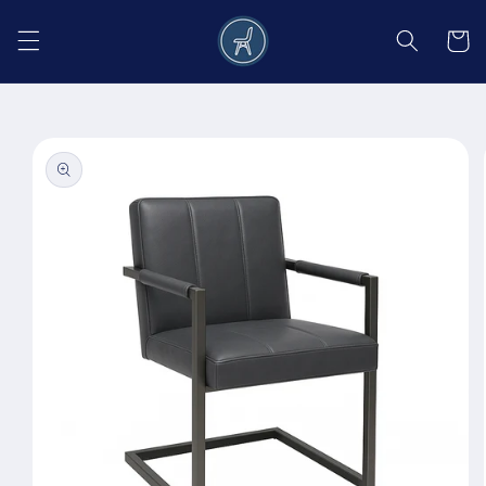
Salt la
conținut
Coș
Salt la
informațiile
despre
produs