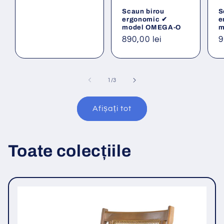
obișnuit
Scaun birou
S
ergonomic ✔
e
model OMEGA-O
m
Preț
890,00 lei
P
9
obișnuit
o
din
1
/
3
Afișați tot
Toate colecțiile