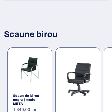
Scaune birou
Scaun de birou
negru | model
META
Preț
1.340,00 lei