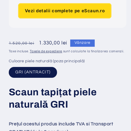
Vezi detalii complete pe eScaun.ro
Preț
Preț
1.330,00 lei
Vânzare
1.520,00 lei
obișnuit
redus
Taxe incluse.
Taxele de expediere
sunt calculate la finalizarea comenzii.
Culoare piele naturală (poza principală)
GRI (ANTRACIT)
Scaun tapi
ț
at
piele
naturală GRI
Prețul acestui produs include TVA si Transport