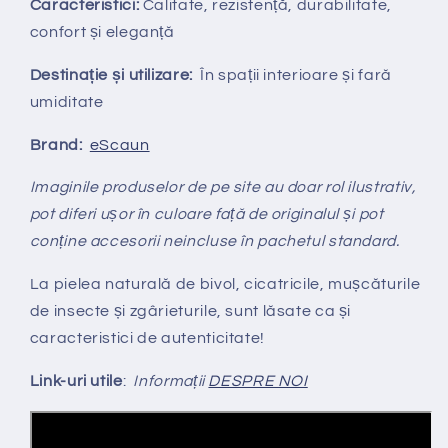
Caracteristici:
Calitate, rezistență, durabilitate,
confort și eleganță
Destinație și utilizare:
În spații interioare și fară
umiditate
Brand:
eScaun
Imaginile produselor de pe site au doar rol ilustrativ,
pot diferi ușor în culoare față de originalul și pot
conține accesorii neincluse în pachetul standard.
La pielea naturală de bivol, cicatricile, mușcăturile
de insecte și zgârieturile, sunt lăsate ca și
caracteristici de autenticitate!
Link-uri utile
:
Informații
DESPRE NOI