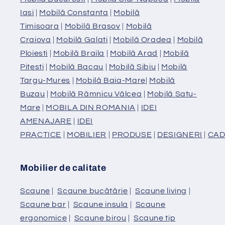
Iasi
|
Mobilă Constanta
|
Mobilă
Timisoara
|
Mobilă Brasov
|
Mobilă
Craiova
|
Mobilă Galati
|
Mobilă Oradea
|
Mobilă
Ploiesti
|
Mobilă Braila
|
Mobilă Arad
|
Mobilă
Pitesti
|
Mobilă Bacau
|
Mobilă Sibiu
|
Mobilă
Targu-Mures
|
Mobilă Baia-Mare
|
Mobilă
Buzau
|
Mobilă Râmnicu Vâlcea
|
Mobilă Satu-
Mare
|
MOBILA DIN ROMANIA
|
IDEI
AMENAJARE
|
IDEI
PRACTICE
|
MOBILIER
|
PRODUSE
|
DESIGNERI
|
CAD
Mobilier de calitate
Scaune
|
Scaune bucătărie
|
Scaune living
|
Scaune bar
|
Scaune insula
|
Scaune
ergonomice
|
Scaune birou
|
Scaune tip