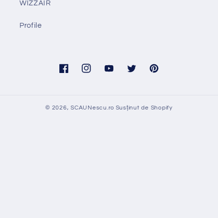
WIZZAIR
Profile
Facebook
Instagram
YouTube
Twitter
Pinterest
© 2026,
SCAUNescu.ro
Susținut de Shopify