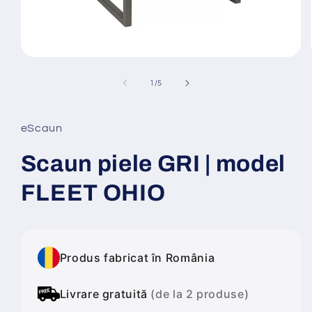
Deschide
conținutul
media
din
1
/
5
1
într-
o
fereastră
eScaun
modală
Scaun piele GRI | model
FLEET OHIO
Produs fabricat în România
Livrare gratuită
(de la 2 produse)