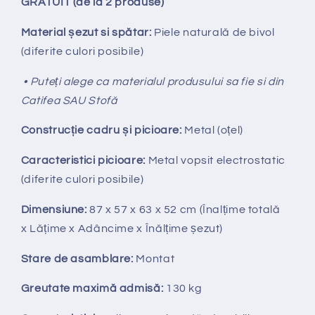
GRATUIT (de la 2 produse)
Material șezut si spătar:
Piele naturală de bivol
(diferite culori posibile)
• Puteți alege ca materialul produsului sa fie si din
Catifea SAU Stofă
Construcție cadru și picioare:
Metal (oțel)
Caracteristici picioare:
Metal vopsit electrostatic
(diferite culori posibile)
Dimensiune:
87 x 57 x 63 x 52 cm (Înalțime totală
x Lățime x Adâncime x Înălțime șezut)
Stare de asamblare:
Montat
Greutate maximă admisă:
130 kg