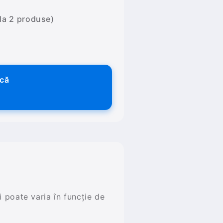
 la 2 produse)
ică
și poate varia în funcție de