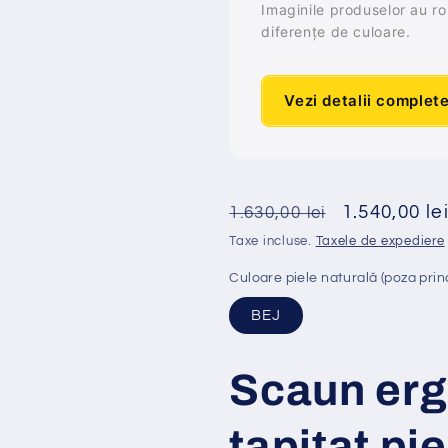
Imaginile produselor au rol 
diferențe de culoare.
Vezi detalii complet
Preț
Preț
1.540,00 le
1.630,00 lei
obișnuit
redus
Taxe incluse.
Taxele de expediere
Culoare piele naturală (poza prin
BEJ
Scaun er
tapi
ț
at
pi