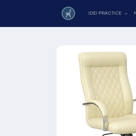
Salt la
conținut
IDEI PRACTICE
Salt la
informațiile
despre
produs