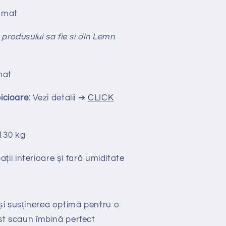
omat
 produsului sa fie si din Lemn
mat
picioare:
Vezi detalii ➔
CLICK
130 kg
ții interioare și fară umiditate
și susținerea optimă pentru o
est scaun îmbină perfect