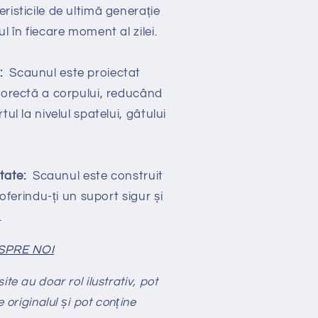
risticile de ultimă generație
l în fiecare moment al zilei.
t:
Scaunul este proiectat
 corectă a corpului, reducând
tul la nivelul spatelui, gâtului
itate:
Scaunul este construit
 oferindu-ți un suport sigur și
.
SPRE NOI
te au doar rol ilustrativ, pot
e originalul și pot conține