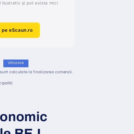
ilustrativ și pot exista mici
e pe eScaun.ro
i
Vânzare
sunt calculate la finalizarea comenzii.
cipală)
gonomic
ele BEJ