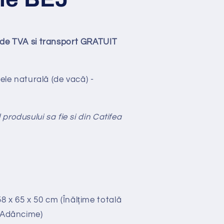
ude TVA si transport GRATUIT
iele naturală (de vacă) -
 produsului sa fie si din Catifea
58 x 65 x 50 cm (Înălțime totală
x Adâncime)