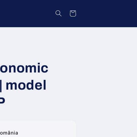
Coș
gonomic
| model
P
România