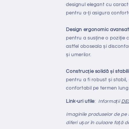
designul elegant cu caracte
pentru a-ți asigura confortu
Design ergonomic avansa
pentru a susține o poziție
astfel oboseala și disconfor
și umerilor.
Construcție solidă și stabil
pentru a fi robust și stabil,
confortabil pe termen lung
Link-uri utile
:
Informații
DE
Imaginile produselor de pe si
diferi ușor în culoare față d