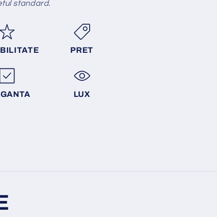
etul standard.
BILITATE
PRET
EGANTA
LUX
E