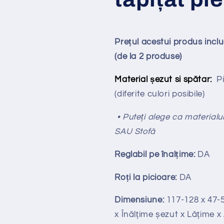
Prețul acestui produs incl
(de la 2 produse)
Material șezut si spătar:
P
(diferite culori posibile)
• Puteți alege ca materialul
SAU Stofă
Reglabil pe
î
nal
ț
ime:
DA
Ro
ț
i la picioare:
DA
Dimensiune:
117-128
x 47-
x Înălțime
ș
ezut x Lățime 