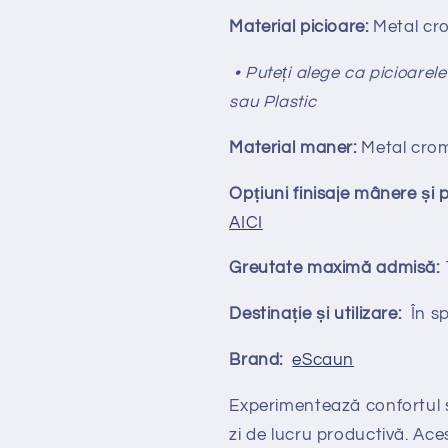
Material picioare:
Metal cr
• Puteți alege ca picioarele
sau Plastic
Material maner:
Metal cro
Opțiuni finisaje mânere și 
AICI
Greutate maximă admisă:
Destinație și utilizare:
În spa
Brand:
eScaun
Experimentează confortul 
zi de lucru productivă. Ac