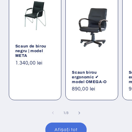
Scaun de birou
negru | model
META
Preț
1.340,00 lei
obișnuit
Scaun birou
S
ergonomic ✔
e
model OMEGA-O
m
Preț
890,00 lei
P
9
obișnuit
o
din
1
/
3
Afișați tot