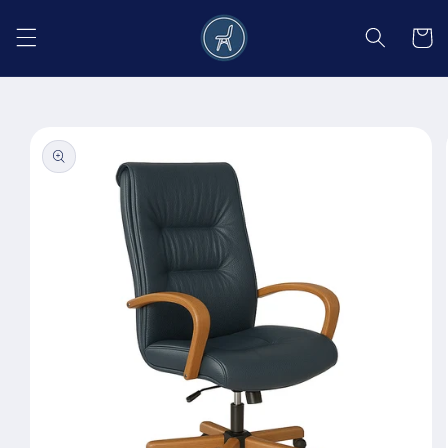
Salt la
conținut
Coș
Salt la
informațiile
despre
produs