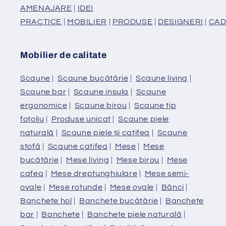
AMENAJARE
|
IDEI
PRACTICE
|
MOBILIER
|
PRODUSE
|
DESIGNERI
|
CAD
Mobilier de calitate
Scaune
|
Scaune bucătărie
|
Scaune living
|
Scaune bar
|
Scaune insula
|
Scaune
ergonomice
|
Scaune birou
|
Scaune tip
fotoliu
|
Produse unicat
|
Scaune piele
naturală
|
Scaune piele și catifea
|
Scaune
stofă
|
Scaune catifea
|
Mese
|
Mese
bucătărie
|
Mese living
|
Mese birou
|
Mese
cafea
|
Mese dreptunghiulare
|
Mese semi-
ovale
|
Mese rotunde
|
Mese ovale
|
Bănci
|
Banchete hol
|
Banchete bucătărie
|
Banchete
bar
|
Banchete
|
Banchete piele naturală
|