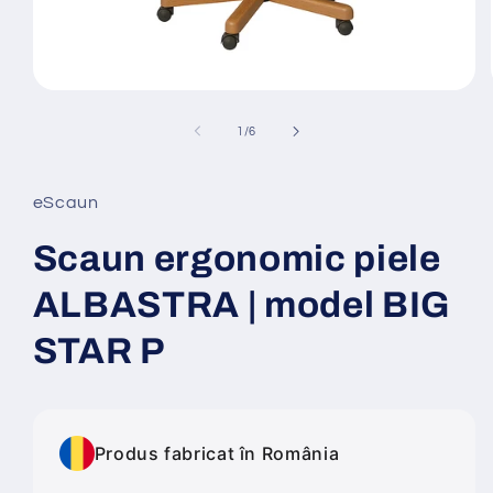
Deschide
conținutul
media
din
1
/
6
1
într-
o
fereastră
eScaun
modală
Scaun ergonomic piele
ALBASTRA | model BIG
STAR P
Produs fabricat în România