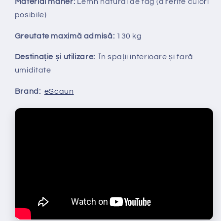
Material maner:
Lemn natural de fag (diferite culori
posibile)
Greutate maximă admisă:
130 kg
Destinație și utilizare:
În spații interioare și fară
umiditate
Brand:
eScaun