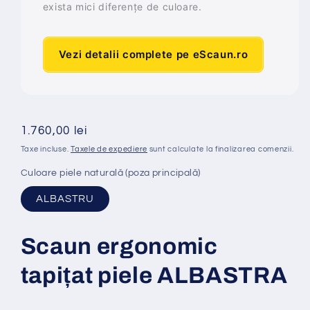
exista mici diferențe de culoare.
Vezi detalii complete pe eScaun.ro
Preț
1.760,00 lei
obișnuit
Taxe incluse.
Taxele de expediere
sunt calculate la finalizarea comenzii.
Culoare piele naturală (poza principală)
ALBASTRU
Scaun ergonomic
tapi
ț
at
piele ALBASTRA