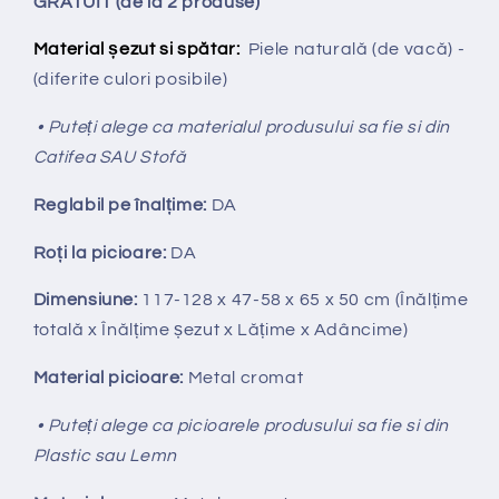
GRATUIT (de la 2 produse)
Material șezut si spătar:
Piele naturală (de vacă) -
(diferite culori posibile)
• Puteți alege ca materialul produsului sa fie si din
Catifea SAU Stofă
Reglabil pe
î
nal
ț
ime:
DA
Ro
ț
i la picioare:
DA
Dimensiune:
117-128
x 47-58 x 65 x 50 cm (Înălțime
totală x Înălțime
ș
ezut x Lățime x Adâncime)
Material picioare:
Metal cromat
• Puteți alege ca picioarele produsului sa fie si din
Plastic sau Lemn