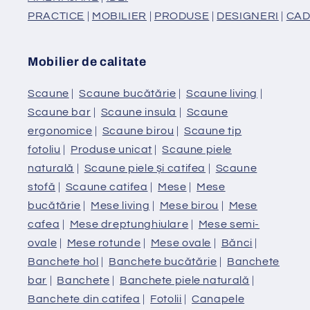
PRACTICE
|
MOBILIER
|
PRODUSE
|
DESIGNERI
|
CAD
Mobilier de calitate
Scaune
|
Scaune bucătărie
|
Scaune living
|
Scaune bar
|
Scaune insula
|
Scaune
ergonomice
|
Scaune birou
|
Scaune tip
fotoliu
|
Produse unicat
|
Scaune piele
naturală
|
Scaune piele și catifea
|
Scaune
stofă
|
Scaune catifea
|
Mese
|
Mese
bucătărie
|
Mese living
|
Mese birou
|
Mese
cafea
|
Mese dreptunghiulare
|
Mese semi-
ovale
|
Mese rotunde
|
Mese ovale
|
Bănci
|
Banchete hol
|
Banchete bucătărie
|
Banchete
bar
|
Banchete
|
Banchete piele naturală
|
Banchete din catifea
|
Fotolii
|
Canapele