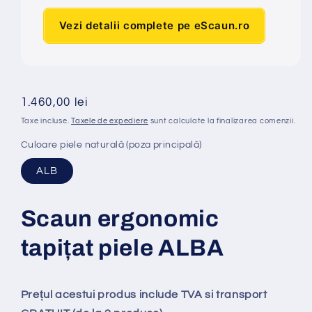
Vezi detalii complete pe eScaun.ro
Preț
1.460,00 lei
obișnuit
Taxe incluse.
Taxele de expediere
sunt calculate la finalizarea comenzii.
Culoare piele naturală (poza principală)
ALB
Scaun ergonomic
tapi
ț
at
piele ALBA
Prețul acestui produs include TVA si transport