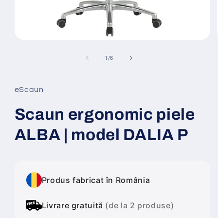
Deschide
conținutul
media
din
1
/
6
1
într-
o
fereastră
eScaun
modală
Scaun ergonomic piele
ALBA | model DALIA P
Produs fabricat în România
Livrare gratuită
(de la 2 produse)