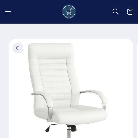
Salt la
conținut
Coș
Salt la
informațiile
despre
produs