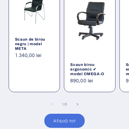
Scaun de birou
negru | model
META
Preț
1.340,00 lei
obișnuit
Scaun birou
S
ergonomic ✔
e
model OMEGA-O
m
Preț
890,00 lei
P
9
obișnuit
o
din
1
/
3
Afișați tot