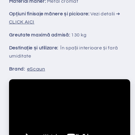
Material maner:
Metal cromat
Opțiuni finisaje mânere și picioare:
Vezi detalii ➔
CLICK AICI
Greutate maximă admisă:
130 kg
Destinație și utilizare:
În spații interioare și fară
umiditate
Brand:
eScaun