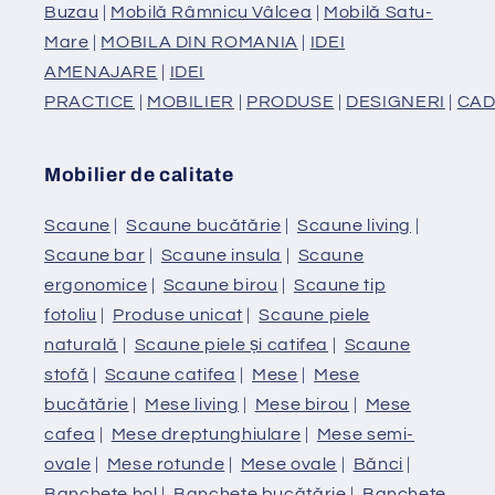
Buzau
|
Mobilă Râmnicu Vâlcea
|
Mobilă Satu-
Mare
|
MOBILA DIN ROMANIA
|
IDEI
AMENAJARE
|
IDEI
PRACTICE
|
MOBILIER
|
PRODUSE
|
DESIGNERI
|
CAD
Mobilier de calitate
Scaune
|
Scaune bucătărie
|
Scaune living
|
Scaune bar
|
Scaune insula
|
Scaune
ergonomice
|
Scaune birou
|
Scaune tip
fotoliu
|
Produse unicat
|
Scaune piele
naturală
|
Scaune piele și catifea
|
Scaune
stofă
|
Scaune catifea
|
Mese
|
Mese
bucătărie
|
Mese living
|
Mese birou
|
Mese
cafea
|
Mese dreptunghiulare
|
Mese semi-
ovale
|
Mese rotunde
|
Mese ovale
|
Bănci
|
Banchete hol
|
Banchete bucătărie
|
Banchete