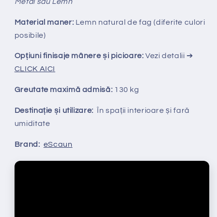
Metal sau Lemn
Material maner:
Lemn natural de fag (diferite culori
posibile)
Opțiuni finisaje mânere și picioare:
Vezi detalii ➔
CLICK AICI
Greutate maximă admisă:
130 kg
Destinație și utilizare:
În spații interioare și fară
umiditate
Brand:
eScaun