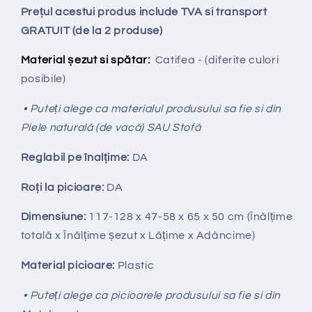
Prețul acestui produs include TVA si transport
GRATUIT (de la 2 produse)
Material șezut si spătar:
Catifea - (diferite culori
posibile)
• Puteți alege ca materialul produsului sa fie si din
Piele naturală (de vacă) SAU Stofă
Reglabil pe
î
nal
ț
ime:
DA
Ro
ț
i la picioare:
DA
Dimensiune:
117-128
x 47-58 x 65 x 50 cm (Înălțime
totală x Înălțime
ș
ezut x Lățime x Adâncime)
Material picioare:
Plastic
• Puteți alege ca picioarele produsului sa fie si din