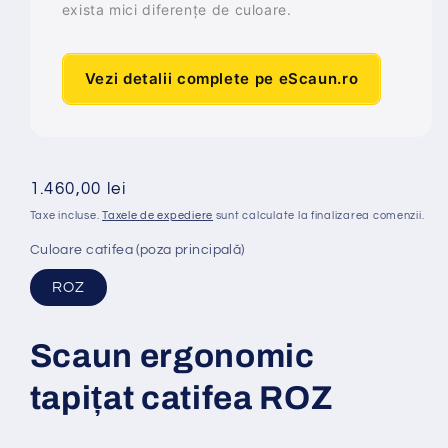
exista mici diferențe de culoare.
Vezi detalii complete pe eScaun.ro
Preț
1.460,00 lei
obișnuit
Taxe incluse.
Taxele de expediere
sunt calculate la finalizarea comenzii.
Culoare catifea (poza principală)
ROZ
Scaun ergonomic
tapi
ț
at
catifea ROZ