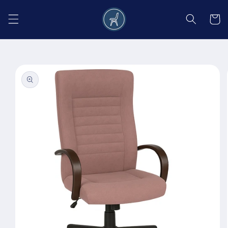
Salt la
conținut
Coș
Salt la
informațiile
despre
produs