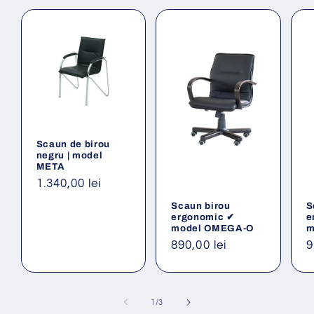
Scaun de birou
negru | model
META
Preț
1.340,00 lei
obișnuit
Scaun birou
S
ergonomic ✔
e
model OMEGA-O
m
Preț
890,00 lei
P
9
obișnuit
o
din
1
/
3