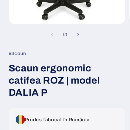
Deschide
conținutul
media
din
1
/
6
1
într-
o
fereastră
eScaun
modală
Scaun ergonomic
catifea ROZ | model
DALIA P
Produs fabricat în România