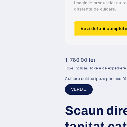
Imaginile produselor au rol 
diferențe de culoare.
Vezi detalii complet
Preț
1.760,00 lei
obișnuit
Taxe incluse.
Taxele de expediere
Culoare catifea (poza principală)
VERDE
Scaun dire
tapi
ț
at
cat