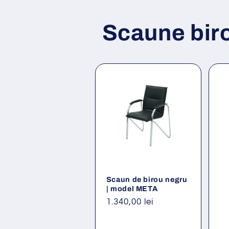
Scaune bir
Scaun de birou negru
| model META
Preț
1.340,00 lei
obișnuit