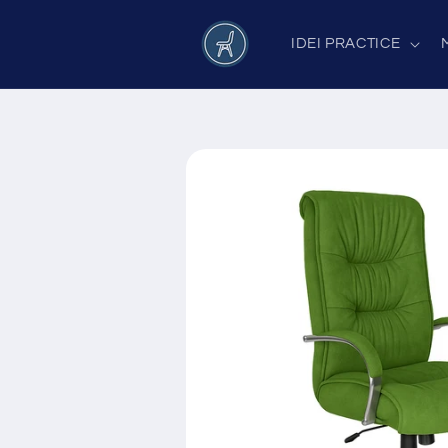
Salt la
conținut
IDEI PRACTICE
Salt la
informațiile
despre
produs