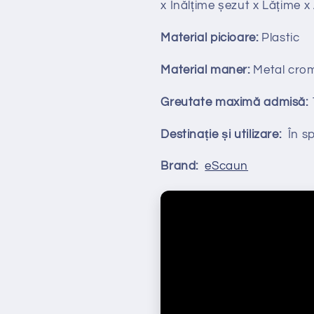
x Înălțime
ș
ezut x Lățime 
Material picioare:
Plastic
Material maner:
Metal cro
Greutate maximă admisă:
Destinație și utilizare:
În spa
Brand:
eScaun