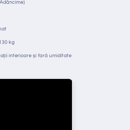
x Adâncime)
mat
130 kg
ții interioare și fară umiditate