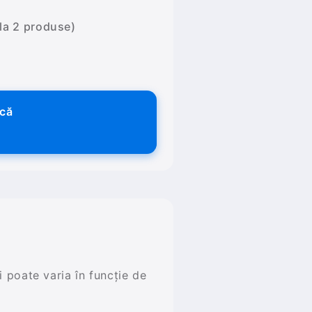
 la 2 produse)
ică
și poate varia în funcție de