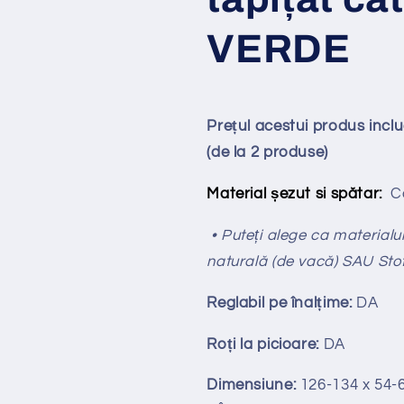
VERDE
Prețul acestui produs incl
(de la 2 produse)
Material șezut si spătar:
Ca
• Puteți alege ca materialul 
naturală (de vacă) SAU Sto
Reglabil pe
î
nal
ț
ime:
DA
Ro
ț
i la picioare:
DA
Dimensiune:
126-134 x 54-6