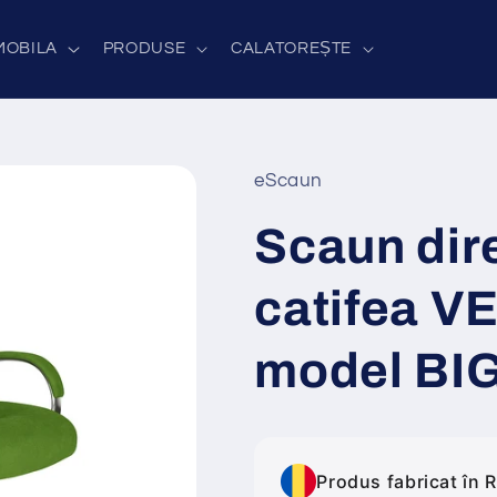
MOBILA
PRODUSE
CALATOREȘTE
eScaun
Scaun dire
catifea V
model BI
Produs fabricat în 