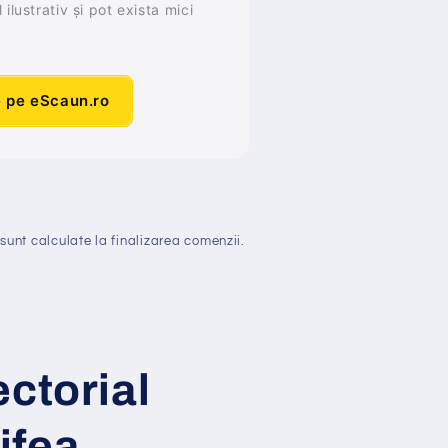
ilustrativ și pot exista mici
e pe eScaun.ro
sunt calculate la finalizarea comenzii.
ctorial
ifea