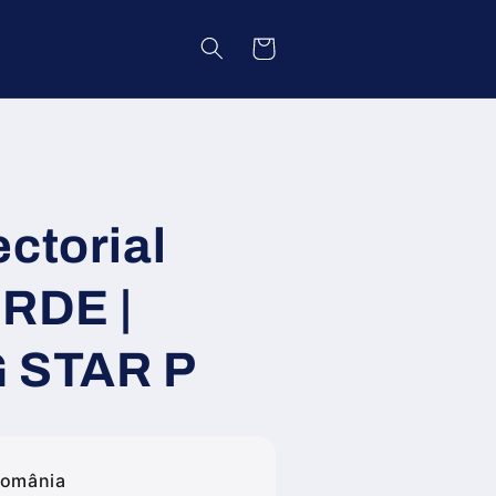
Coș
ctorial
ERDE |
G STAR P
România