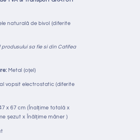
lude TVA si Transport GRATUIT
le naturală de bivol (diferite
 produsului sa fie si din Catifea
re:
Metal (oțel)
l vopsit electrostatic (diferite
 47
x 67 cm (Înalțime totală x
me șezut x Înălțime mâner )
t