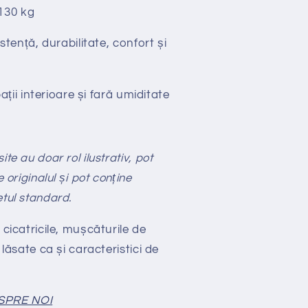
130 kg
stență, durabilitate, confort și
ții interioare și fară umiditate
te au doar rol ilustrativ, pot
e originalul și pot conține
etul standard.
 cicatricile, mușcăturile de
 lăsate ca și caracteristici de
SPRE NOI