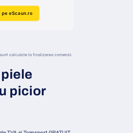
e pe eScaun.ro
sunt calculate la finalizarea comenzii.
 piele
u picior