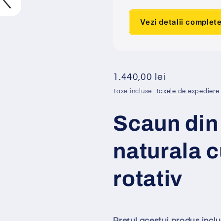
Vezi detalii complet
Preț
1.440,00 lei
obișnuit
Taxe incluse.
Taxele de expediere
Scaun din
naturala c
rotativ