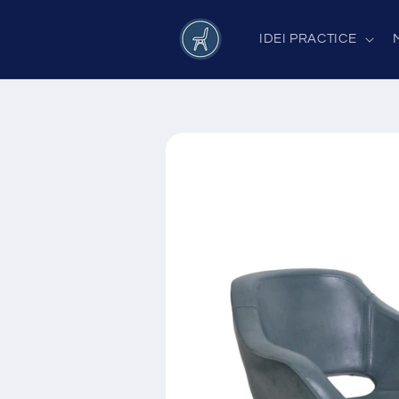
Salt la
conținut
IDEI PRACTICE
Salt la
informațiile
despre
produs