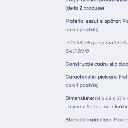
Prețul acestui produs inc
(de la 2 produse)
Material șezut si spătar:
Pie
culori posibile)
• Puteți alege ca materialul
SAU Stofă
Construcție cadru și picioa
Caracteristici picioare:
Meta
culori posibile)
Dimensiune:
84 x 68 x 57 x
Lățime x Adâncime x Înălți
Stare de asamblare:
Monta