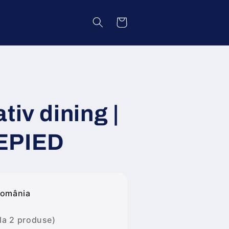
Coș
tiv dining |
EPIED
România
 la 2 produse)