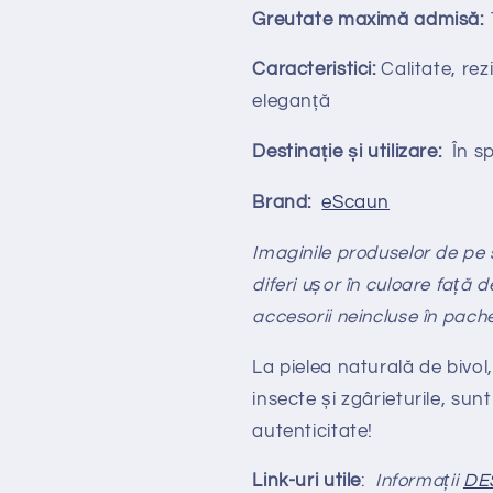
Greutate maximă admisă:
Caracteristici:
Calitate, rezi
eleganță
Destinație și utilizare:
În spa
Brand:
eScaun
Imaginile produselor de pe si
diferi ușor în culoare față d
accesorii neincluse în pach
La pielea naturală de bivol,
insecte și zgârieturile, sunt
autenticitate!
Link-uri utile
:
Informații
DE