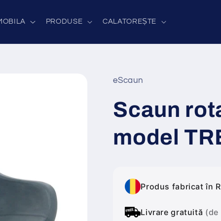
MOBILA
PRODUSE
CALATOREȘTE
eScaun
Scaun rota
model TR
Produs fabricat în 
Livrare gratuită
(de