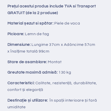
Prețul acestui produs include TVA si Transport
GRATUIT (de la 2 produse)
Material șezut si spătar:
Piele de vaca
Picioare:
Lemn de fag
Dimensiune:
Lungime 37cm x Adâncime 57cm
x Înalțime totală 99cm
Stare de asamblare:
Montat
Greutate maximă admisă:
130 kg
Caracteristici:
Calitate, rezistență, durabilitate,
confort și eleganță
Destinație și utilizare:
În spații interioare și fară
umiditate