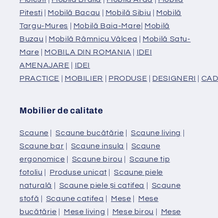
Pitesti
|
Mobilă Bacau
|
Mobilă Sibiu
|
Mobilă
Targu-Mures
|
Mobilă Baia-Mare
|
Mobilă
Buzau
|
Mobilă Râmnicu Vâlcea
|
Mobilă Satu-
Mare
|
MOBILA DIN ROMANIA
|
IDEI
AMENAJARE
|
IDEI
PRACTICE
|
MOBILIER
|
PRODUSE
|
DESIGNERI
|
CAD
Mobilier de calitate
Scaune
|
Scaune bucătărie
|
Scaune living
|
Scaune bar
|
Scaune insula
|
Scaune
ergonomice
|
Scaune birou
|
Scaune tip
fotoliu
|
Produse unicat
|
Scaune piele
naturală
|
Scaune piele și catifea
|
Scaune
stofă
|
Scaune catifea
|
Mese
|
Mese
bucătărie
|
Mese living
|
Mese birou
|
Mese