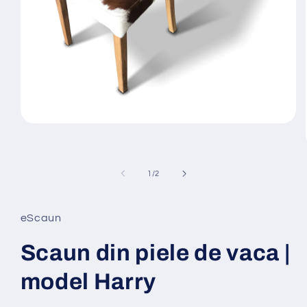
Deschide
conținutul
media
1
într-
din
1
/
2
o
fereastră
modală
eScaun
Scaun din piele de vaca |
model Harry