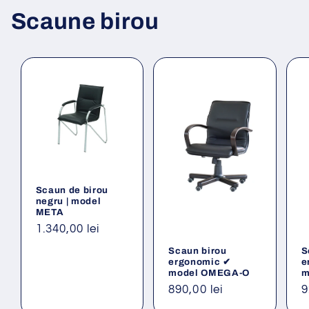
Scaune birou
Scaun de birou
negru | model
META
Preț
1.340,00 lei
obișnuit
Scaun birou
S
ergonomic ✔
e
model OMEGA-O
m
Preț
890,00 lei
P
9
obișnuit
o