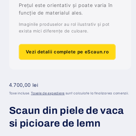
Prețul este orientativ și poate varia în
funcție de materialul ales.
Imaginile produselor au rol ilustrativ și pot
exista mici diferențe de culoare.
Vezi detalii complete pe eScaun.ro
Preț
4.700,00 lei
obișnuit
Taxe incluse.
Taxele de expediere
sunt calculate la finalizarea comenzii.
Scaun din piele de vaca
si picioare de lemn