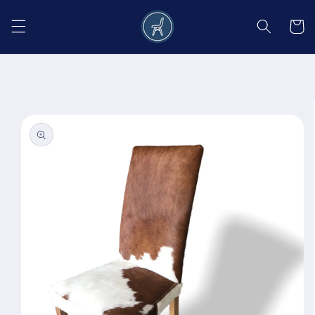
Salt la
conținut
Coș
Salt la
informațiile
despre
produs