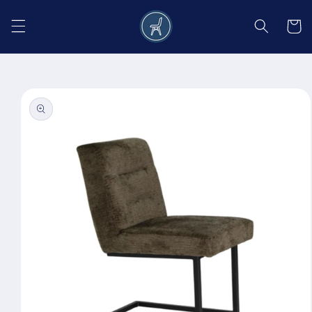
Salt la
conținut
Coș
Salt la
informațiile
despre
produs