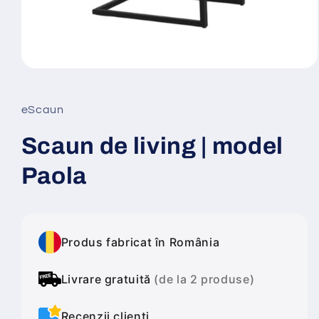
Deschide
conținutul
media
1
eScaun
într-
o
fereastră
Scaun de living | model
modală
Paola
Produs fabricat în România
Livrare gratuită
(de la 2 produse)
Recenzii clienți