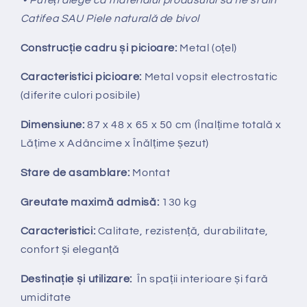
Catifea SAU Piele naturală de bivol
Construcție cadru și picioare:
Metal (oțel)
Caracteristici picioare:
Metal vopsit electrostatic
(diferite culori posibile)
Dimensiune:
87 x 48 x 65 x 50 cm (Înalțime totală x
Lățime x Adâncime x Înălțime șezut)
Stare de asamblare:
Montat
Greutate maximă admisă:
130 kg
Caracteristici:
Calitate, rezistență, durabilitate,
confort și eleganță
Destinație și utilizare:
În spații interioare și fară
umiditate