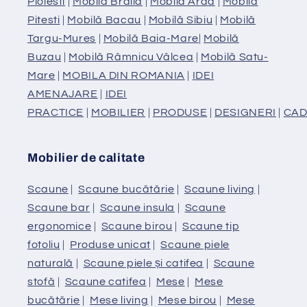
Ploiesti
|
Mobilă Braila
|
Mobilă Arad
|
Mobilă
Pitesti
|
Mobilă Bacau
|
Mobilă Sibiu
|
Mobilă
Targu-Mures
|
Mobilă Baia-Mare
|
Mobilă
Buzau
|
Mobilă Râmnicu Vâlcea
|
Mobilă Satu-
Mare
|
MOBILA DIN ROMANIA
|
IDEI
AMENAJARE
|
IDEI
PRACTICE
|
MOBILIER
|
PRODUSE
|
DESIGNERI
|
CAD
Mobilier de calitate
Scaune
|
Scaune bucătărie
|
Scaune living
|
Scaune bar
|
Scaune insula
|
Scaune
ergonomice
|
Scaune birou
|
Scaune tip
fotoliu
|
Produse unicat
|
Scaune piele
naturală
|
Scaune piele și catifea
|
Scaune
stofă
|
Scaune catifea
|
Mese
|
Mese
bucătărie
|
Mese living
|
Mese birou
|
Mese