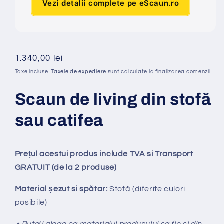
Vezi detalii complete pe eScaun.ro
Preț
1.340,00 lei
obișnuit
Taxe incluse.
Taxele de expediere
sunt calculate la finalizarea comenzii.
Scaun de living din stofă
sau catifea
Prețul acestui produs include TVA si Transport
GRATUIT (de la 2 produse)
Material șezut si spătar:
Stofă (diferite culori
posibile)
• Puteți alege ca materialul produsului sa fie si din