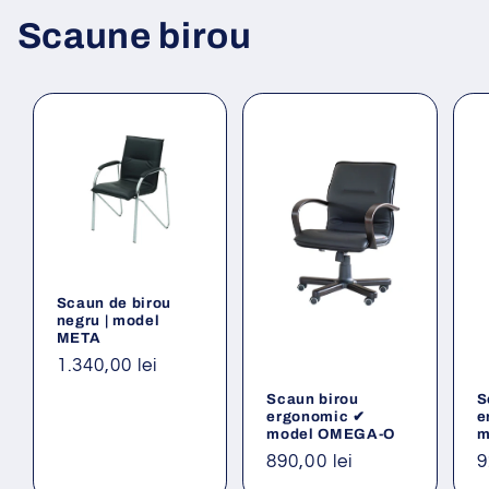
Scaune birou
Scaun de birou
negru | model
META
Preț
1.340,00 lei
obișnuit
Scaun birou
S
ergonomic ✔
e
model OMEGA-O
m
Preț
890,00 lei
P
9
obișnuit
o