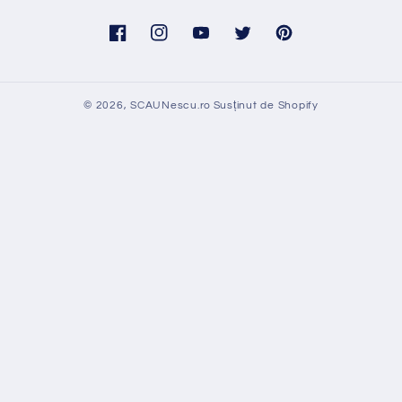
Facebook
Instagram
YouTube
Twitter
Pinterest
© 2026,
SCAUNescu.ro
Susținut de Shopify