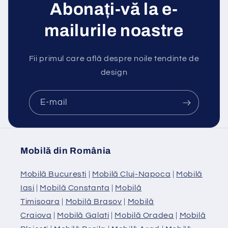
Abonați-vă la e-
mailurile noastre
Fii primul care află despre noile tendinte de
design
E-mail
Mobilă din România
Mobilă Bucuresti
|
Mobilă Cluj-Napoca
|
Mobilă
Iasi
|
Mobilă Constanta
|
Mobilă
Timisoara
|
Mobilă Brasov
|
Mobilă
Craiova
|
Mobilă Galati
|
Mobilă Oradea
|
Mobilă