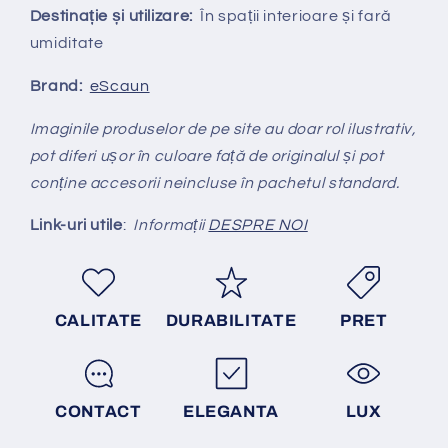
Destinație și utilizare:
În spații interioare și fară
umiditate
Brand:
eScaun
Imaginile produselor de pe site au doar rol ilustrativ,
pot diferi ușor în culoare față de originalul și pot
conține accesorii neincluse în pachetul standard.
Link-uri utile
:
Informații
DESPRE NOI
CALITATE
DURABILITATE
PRET
CONTACT
ELEGANTA
LUX