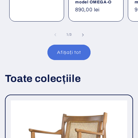
model OMEGA-O
m
Preț
890,00 lei
P
9
obișnuit
o
din
1
/
3
Afișați tot
Toate colecțiile