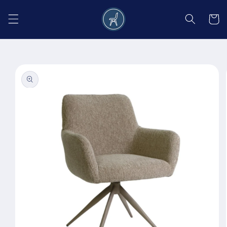
Salt la
conținut
Coș
Salt la
informațiile
despre
produs