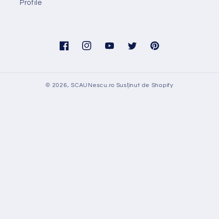
Profile
Facebook
Instagram
YouTube
Twitter
Pinterest
© 2026,
SCAUNescu.ro
Susținut de Shopify