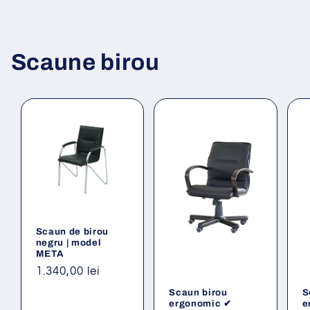
Scaune birou
Scaun de birou
negru | model
META
Preț
1.340,00 lei
obișnuit
Scaun birou
S
ergonomic ✔
e