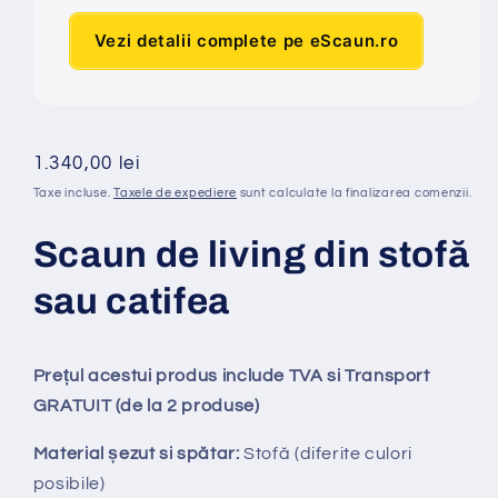
Vezi detalii complete pe eScaun.ro
Preț
1.340,00 lei
obișnuit
Taxe incluse.
Taxele de expediere
sunt calculate la finalizarea comenzii.
Scaun de living din stofă
sau catifea
Prețul acestui produs include TVA si Transport
GRATUIT (de la 2 produse)
Material șezut si spătar:
Stofă (diferite culori
posibile)