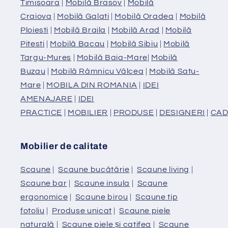
Timisoara
|
Mobilă Brasov
|
Mobilă
Craiova
|
Mobilă Galati
|
Mobilă Oradea
|
Mobilă
Ploiesti
|
Mobilă Braila
|
Mobilă Arad
|
Mobilă
Pitesti
|
Mobilă Bacau
|
Mobilă Sibiu
|
Mobilă
Targu-Mures
|
Mobilă Baia-Mare
|
Mobilă
Buzau
|
Mobilă Râmnicu Vâlcea
|
Mobilă Satu-
Mare
|
MOBILA DIN ROMANIA
|
IDEI
AMENAJARE
|
IDEI
PRACTICE
|
MOBILIER
|
PRODUSE
|
DESIGNERI
|
CAD
Mobilier de calitate
Scaune
|
Scaune bucătărie
|
Scaune living
|
Scaune bar
|
Scaune insula
|
Scaune
ergonomice
|
Scaune birou
|
Scaune tip
fotoliu
|
Produse unicat
|
Scaune piele
naturală
|
Scaune piele și catifea
|
Scaune