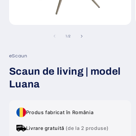
Deschide
conținutul
media
din
1
/
2
1
într-
o
fereastră
eScaun
modală
Scaun de living | model
Luana
Produs fabricat în România
Livrare gratuită
(de la 2 produse)