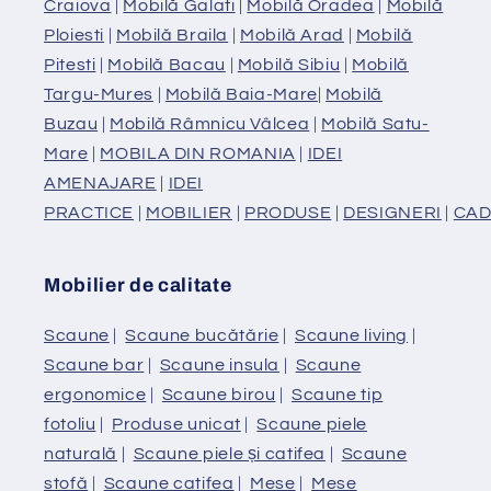
Craiova
|
Mobilă Galati
|
Mobilă Oradea
|
Mobilă
Ploiesti
|
Mobilă Braila
|
Mobilă Arad
|
Mobilă
Pitesti
|
Mobilă Bacau
|
Mobilă Sibiu
|
Mobilă
Targu-Mures
|
Mobilă Baia-Mare
|
Mobilă
Buzau
|
Mobilă Râmnicu Vâlcea
|
Mobilă Satu-
Mare
|
MOBILA DIN ROMANIA
|
IDEI
AMENAJARE
|
IDEI
PRACTICE
|
MOBILIER
|
PRODUSE
|
DESIGNERI
|
CAD
Mobilier de calitate
Scaune
|
Scaune bucătărie
|
Scaune living
|
Scaune bar
|
Scaune insula
|
Scaune
ergonomice
|
Scaune birou
|
Scaune tip
fotoliu
|
Produse unicat
|
Scaune piele
naturală
|
Scaune piele și catifea
|
Scaune
stofă
|
Scaune catifea
|
Mese
|
Mese