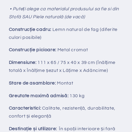
• Puteți alege ca materialul produsului sa fie si din
Stofă SAU Piele naturală (de vacă)
Construcție cadru:
Lemn natural de fag (diferite
culori posibile)
Construcție picioare:
Metal cromat
Dimensiune:
111 x 65 / 75 x 40 x 39 cm (Înălțime
totală x Înălțime
ș
ezut x Lățime x Adâncime)
Stare de asamblare:
Montat
Greutate maximă admisă:
130 kg
Caracteristici:
Calitate, rezistență, durabilitate,
confort și eleganță
Destinație și utilizare:
În spații interioare și fară