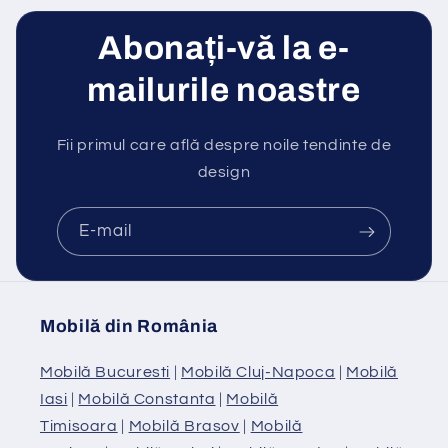
Abonați-vă la e-
mailurile noastre
Fii primul care află despre noile tendinte de
design
E-mail
Mobilă din România
Mobilă Bucuresti
|
Mobilă Cluj-Napoca
|
Mobilă
Iasi
|
Mobilă Constanta
|
Mobilă
Timisoara
|
Mobilă Brasov
|
Mobilă