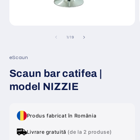
Deschide
conținutul
media
din
1
/
19
1
într-
o
fereastră
eScaun
modală
Scaun bar catifea |
model NIZZIE
Produs fabricat în România
Livrare gratuită
(de la 2 produse)