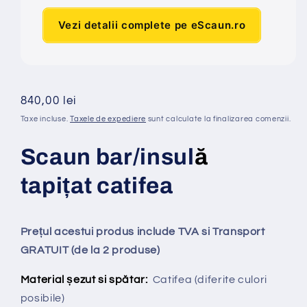
Vezi detalii complete pe eScaun.ro
Preț
840,00 lei
obișnuit
Taxe incluse.
Taxele de expediere
sunt calculate la finalizarea comenzii.
Scaun bar/insul
ă
tapi
ț
at
catifea
Prețul acestui produs include TVA si Transport
GRATUIT (de la 2 produse)
Material șezut si spătar:
Catifea
(diferite culori
posibile)