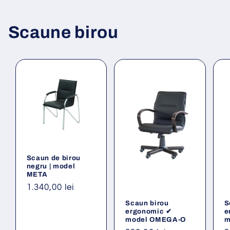
Scaune birou
Scaun de birou
negru | model
META
Preț
1.340,00 lei
obișnuit
Scaun birou
S
ergonomic ✔
e
model OMEGA-O
m