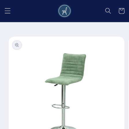
Salt la
conținut
Coș
Salt la
informațiile
despre
produs