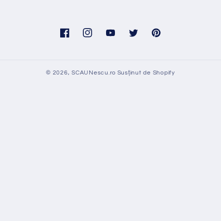
Facebook
Instagram
YouTube
Twitter
Pinterest
© 2026,
SCAUNescu.ro
Susținut de Shopify