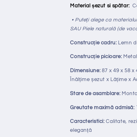
Material șezut si spătar:
Ca
• Puteți alege ca materialul
SAU Piele naturală (de vac
Construcție cadru:
Lemn d
Construcție picioare:
Metal
Dimensiune:
87 x 49 x 58 x 
Înălțime
ș
ezut x Lățime x 
Stare de asamblare:
Monta
Greutate maximă admisă:
Caracteristici:
Calitate, rezi
eleganță