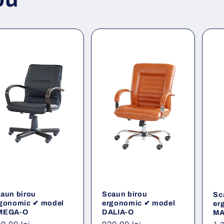
aun birou
Scaun birou
Sc
gonomic ✔ model
ergonomic ✔ model
er
MEGA-O
DALIA-O
MA