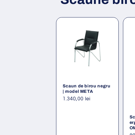
Scaun de birou negru
| model META
Preț
1.340,00 lei
obișnuit
Sc
er
O