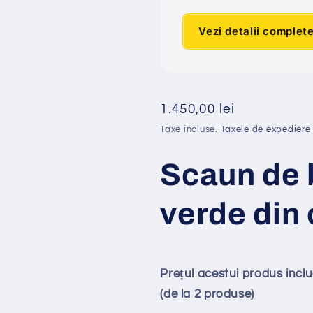
Vezi detalii complet
Preț
1.450,00 lei
obișnuit
Taxe incluse.
Taxele de expediere
Scaun de 
verde din 
Prețul acestui produs inc
(de la 2 produse)