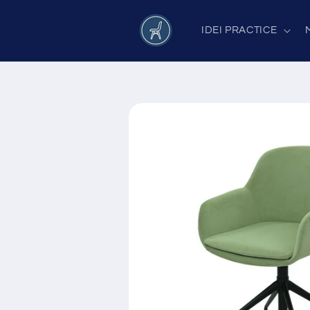
Salt la
conținut
IDEI PRACTICE
Salt la
informațiile
despre
produs