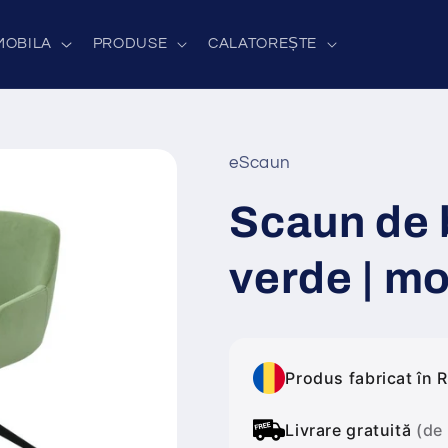
MOBILA
PRODUSE
CALATOREȘTE
eScaun
Scaun de 
verde | m
Produs fabricat în 
Livrare gratuită
(de