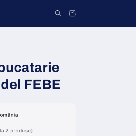
Coș
bucatarie
odel FEBE
România
 la 2 produse)