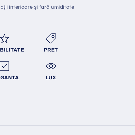
ții interioare și fară umiditate
BILITATE
PRET
EGANTA
LUX