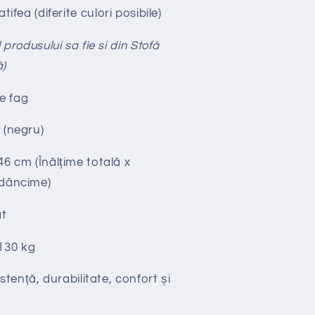
tifea
(diferite culori posibile)
 produsului sa fie si din Stofă
ă)
e fag
 (negru)
46 cm (Înălțime totală x
Adâncime)
t
130 kg
stență, durabilitate, confort și