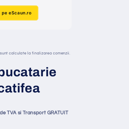
e pe eScaun.ro
sunt calculate la finalizarea comenzii.
bucatarie
catifea
lude TVA si Transport GRATUIT