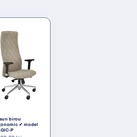
aun birou
gonomic ✔ model
GIC-P