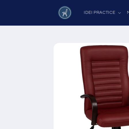
Salt la
conținut
IDEI PRACTICE
Salt la
informațiile
despre
produs