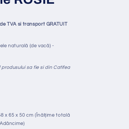
ude TVA si transport GRATUIT
iele naturală (de vacă) -
 produsului sa fie si din Catifea
58 x 65 x 50 cm (Înălțime totală
x Adâncime)