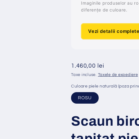
Imaginile produselor au rol 
diferențe de culoare.
Vezi detalii complet
Preț
1.460,00 lei
obișnuit
Taxe incluse.
Taxele de expediere
Culoare piele naturală (poza prin
ROSU
Scaun bir
tapi
ț
at
pi