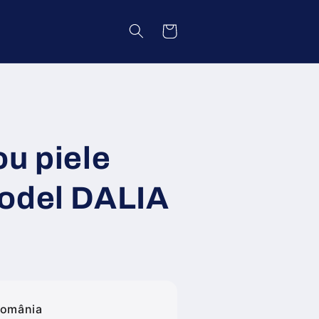
Coș
ou piele
odel DALIA
România