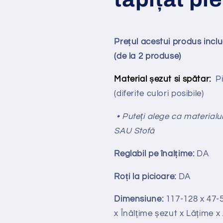
Prețul acestui produs incl
(de la 2 produse)
Material șezut si spătar:
P
(diferite culori posibile)
• Puteți alege ca materialul
SAU Stofă
Reglabil pe
î
nal
ț
ime:
DA
Ro
ț
i la picioare:
DA
Dimensiune:
117-128
x 47-
x Înălțime
ș
ezut x Lățime 