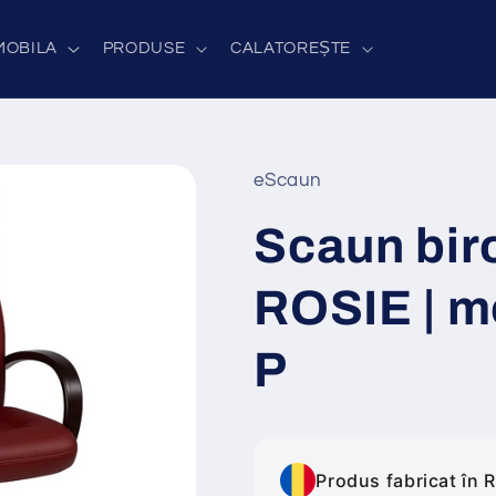
MOBILA
PRODUSE
CALATOREȘTE
eScaun
Scaun bir
ROSIE | m
P
Produs fabricat în 