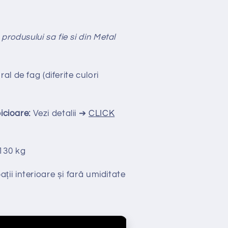
 produsului sa fie si din Metal
l de fag (diferite culori
picioare:
Vezi detalii ➔
CLICK
130 kg
ții interioare și fară umiditate