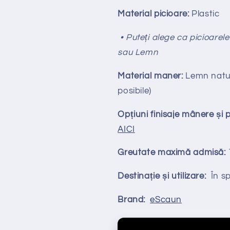
Material picioare:
Plastic
• Puteți alege ca picioarele
sau Lemn
Material maner:
Lemn natura
posibile)
Opțiuni finisaje mânere și 
AICI
Greutate maximă admisă:
Destinație și utilizare:
În spa
Brand:
eScaun