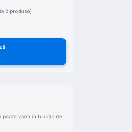
 la 2 produse)
ică
și poate varia în funcție de