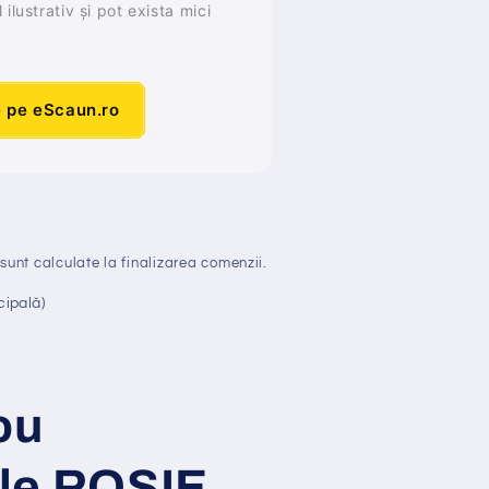
ilustrativ și pot exista mici
e pe eScaun.ro
sunt calculate la finalizarea comenzii.
cipală)
ou
ele ROSIE