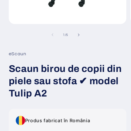
Deschide
conținutul
media
din
1
/
5
1
într-
o
fereastră
eScaun
modală
Scaun birou de copii din
piele sau stofa ✔ model
Tulip A2
Produs fabricat în România