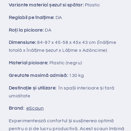
Variante material șezut si spătar:
Plastic
Reglabil pe
î
nal
ț
ime:
DA
Ro
ț
i la picioare:
DA
Dimensiune:
84-97
x 45-58 x 45x 43 cm (Înălțime
totală x Înălțime
ș
ezut x Lățime x Adâncime)
Material picioare:
Plastic (negru)
Greutate maximă admisă:
130 kg
Destinație și utilizare:
În spații interioare și fară
umiditate
Brand:
eScaun
Experimentează confortul și susținerea optimă
pentru o zi de lucru productivă. Acest scaun îmbină