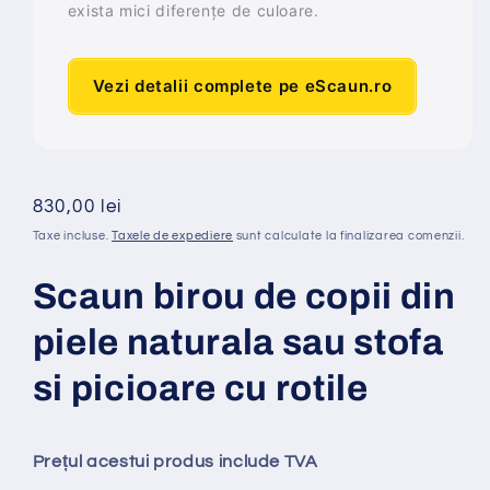
exista mici diferențe de culoare.
Vezi detalii complete pe eScaun.ro
Preț
830,00 lei
obișnuit
Taxe incluse.
Taxele de expediere
sunt calculate la finalizarea comenzii.
Scaun birou de copii din
piele naturala sau stofa
si picioare cu rotile
Prețul acestui produs include TVA