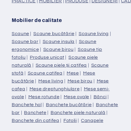
PRACTICE
|
MOBILIER
|
PRODUSE
|
DESIGNERI
|
CAD
Mobilier de calitate
Scaune
|
Scaune bucătărie
|
Scaune living
|
Scaune bar
|
Scaune insula
|
Scaune
ergonomice
|
Scaune birou
|
Scaune tip
fotoliu
|
Produse unicat
|
Scaune piele
naturală
|
Scaune piele și catifea
|
Scaune
stofă
|
Scaune catifea
|
Mese
|
Mese
bucătărie
|
Mese living
|
Mese birou
|
Mese
cafea
|
Mese dreptunghiulare
|
Mese semi-
ovale
|
Mese rotunde
|
Mese ovale
|
Bănci
|
Banchete hol
|
Banchete bucătărie
|
Banchete
bar
|
Banchete
|
Banchete piele naturală
|
Banchete din catifea
|
Fotolii
|
Canapele