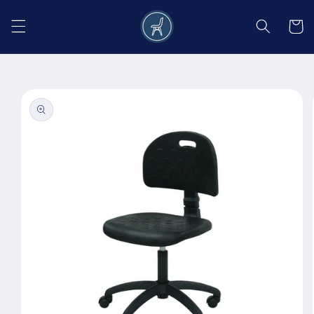
Salt la
conținut
Coș
Salt la
informațiile
despre
produs