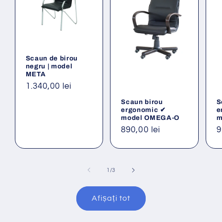
Scaun de birou
negru | model
META
Preț
1.340,00 lei
obișnuit
Scaun birou
S
ergonomic ✔
e
model OMEGA-O
m
Preț
890,00 lei
P
9
obișnuit
o
din
1
/
3
Afișați tot