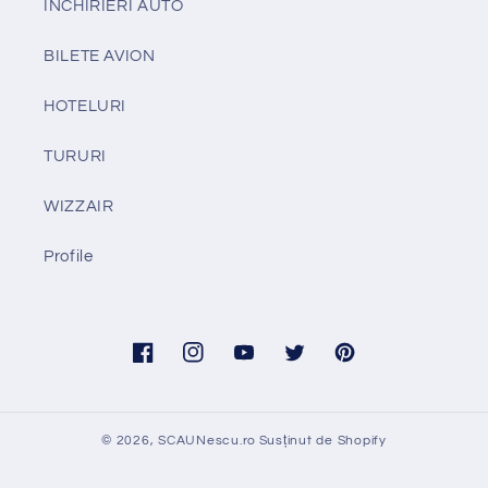
INCHIRIERI AUTO
BILETE AVION
HOTELURI
TURURI
WIZZAIR
Profile
Facebook
Instagram
YouTube
Twitter
Pinterest
© 2026,
SCAUNescu.ro
Susținut de Shopify