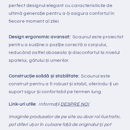
perfect designul elegant cu caracteristicile de
ultimă generație pentru a-ți asigura confortul în
fiecare moment al zilei.
Design ergonomic avansat:
Scaunul este proiectat
pentru a susține o poziție corectă a corpului,
reducând astfel oboseala și disconfortul la nivelul
spatelui, gâtului și umerilor.
Construcție solidă și stabilitate:
Scaunul este
construit pentru a fi robust și stabil, oferindu-ți un
suport sigur și confortabil pe termen lung.
Link-uri utile
:
Informații
DESPRE NOI
Imaginile produselor de pe site au doar rol ilustrativ,
pot diferi ușor în culoare față de originalul și pot