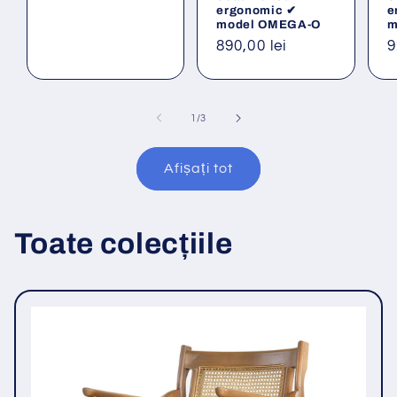
ergonomic ✔
e
model OMEGA-O
m
Preț
890,00 lei
P
9
obișnuit
o
din
1
/
3
Afișați tot
Toate colecțiile