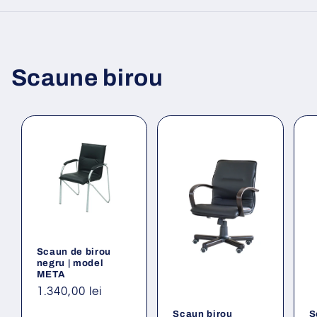
Scaune birou
Scaun de birou
negru | model
META
Preț
1.340,00 lei
obișnuit
Scaun birou
S