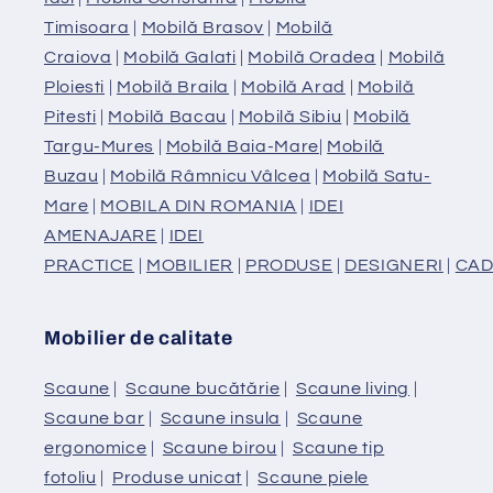
Timisoara
|
Mobilă Brasov
|
Mobilă
Craiova
|
Mobilă Galati
|
Mobilă Oradea
|
Mobilă
Ploiesti
|
Mobilă Braila
|
Mobilă Arad
|
Mobilă
Pitesti
|
Mobilă Bacau
|
Mobilă Sibiu
|
Mobilă
Targu-Mures
|
Mobilă Baia-Mare
|
Mobilă
Buzau
|
Mobilă Râmnicu Vâlcea
|
Mobilă Satu-
Mare
|
MOBILA DIN ROMANIA
|
IDEI
AMENAJARE
|
IDEI
PRACTICE
|
MOBILIER
|
PRODUSE
|
DESIGNERI
|
CAD
Mobilier de calitate
Scaune
|
Scaune bucătărie
|
Scaune living
|
Scaune bar
|
Scaune insula
|
Scaune
ergonomice
|
Scaune birou
|
Scaune tip
fotoliu
|
Produse unicat
|
Scaune piele