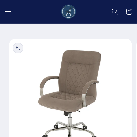
Salt la
conținut
Coș
Salt la
informațiile
despre
produs