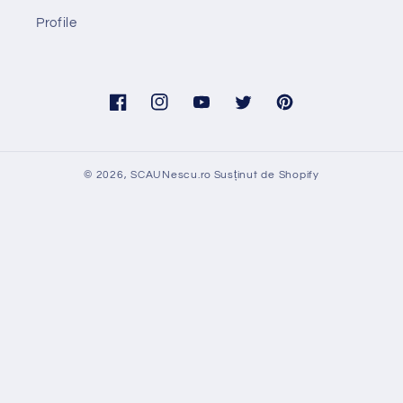
Profile
Facebook
Instagram
YouTube
Twitter
Pinterest
© 2026,
SCAUNescu.ro
Susținut de Shopify