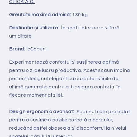
CLICK AICI
Greutate maximă admisă:
130 kg
Destinație și utilizare:
În spații interioare și fară
umiditate
Brand:
eScaun
Experimentează confortul și susținerea optimă
pentru o zi de lucru productivă. Acest scaun îmbină
perfect designul elegant cu caracteristicile de
ultimă generație pentru a-ți asigura confortul în
fiecare moment al zilei.
Design ergonomic avansat:
Scaunul este proiectat
pentru a susține o poziție corectă a corpului,
reducând astfel oboseala și disconfortul la nivelul
spatelui, gâtului și umerilor.