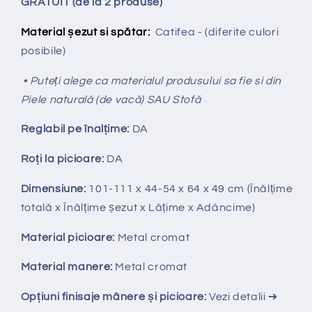
GRATUIT (de la 2 produse)
Material șezut si spătar:
Catifea - (diferite culori
posibile)
• Puteți alege ca materialul produsului sa fie si din
Piele naturală (de vacă) SAU Stofă
Reglabil pe
î
nal
ț
ime:
DA
Ro
ț
i la picioare:
DA
Dimensiune:
101-111
x 44-54 x 64 x 49 cm (Înălțime
totală x Înălțime
ș
ezut x Lățime x Adâncime)
Material picioare:
Metal cromat
Material manere:
Metal cromat
Opțiuni finisaje mânere și picioare:
Vezi detalii ➔