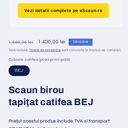
Vezi detalii complete pe eScaun.ro
Preț
Preț
1.400,00 lei
Vânzare
1.560,00 lei
obișnuit
redus
Taxe incluse.
Taxele de expediere
sunt calculate la finalizarea comenzii.
Culoare catifea (poza principală)
BEJ
Scaun birou
tapi
ț
at
catifea BEJ
Prețul acestui produs include TVA si transport