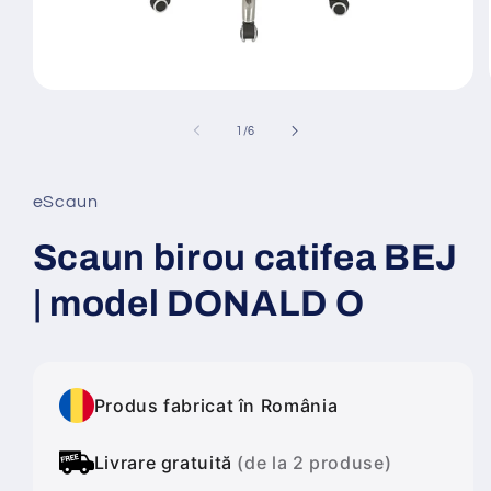
Deschide
conținutul
media
din
1
/
6
1
într-
o
fereastră
eScaun
modală
Scaun birou catifea BEJ
| model DONALD O
Produs fabricat în România
Livrare gratuită
(de la 2 produse)