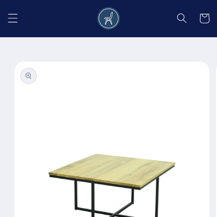
Salt la
conținut
Coș
Salt la
informațiile
despre
produs