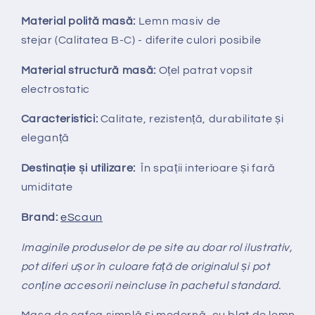
Material polită masă:
Lemn masiv de
stejar
(
Calitatea B-C) - diferite culori posibile
Material structură masă:
Oțel patrat
vopsit
electrostatic
Caracteristici:
Calitate, rezistență, durabilitate și
eleganță
Destinație și utilizare:
În spații interioare și fară
umiditate
Brand:
eScaun
Imaginile produselor de pe site au doar rol ilustrativ,
pot diferi ușor în culoare față de originalul și pot
conține accesorii neincluse în pachetul standard.