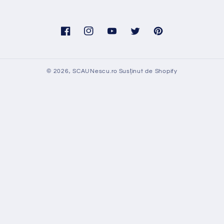
Facebook
Instagram
YouTube
Twitter
Pinterest
© 2026,
SCAUNescu.ro
Susținut de Shopify