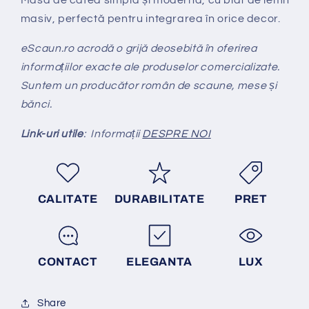
Masa de cafea simplă și modernă, cu blat de lemn
masiv, perfectă pentru integrarea în orice decor.
eScaun.ro acrodă o grijă deosebită în oferirea
informațiilor exacte ale produselor comercializate.
Suntem un producător român de scaune, mese și
bănci.
Link-uri utile
:
Informații
DESPRE NOI
CALITATE
DURABILITATE
PRET
CONTACT
ELEGANTA
LUX
Share