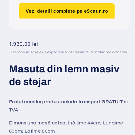
Vezi detalii complete pe eScaun.ro
Preț
1.930,00 lei
obișnuit
Taxe incluse.
Taxele de expediere
sunt calculate la finalizarea comenzii.
Masuta din lemn masiv
de stejar
Prețul acestui produs include transport GRATUIT si
TVA
Dimensiune masă cafea:
Înălțime 44
cm; Lungime
80cm; Latime 80cm