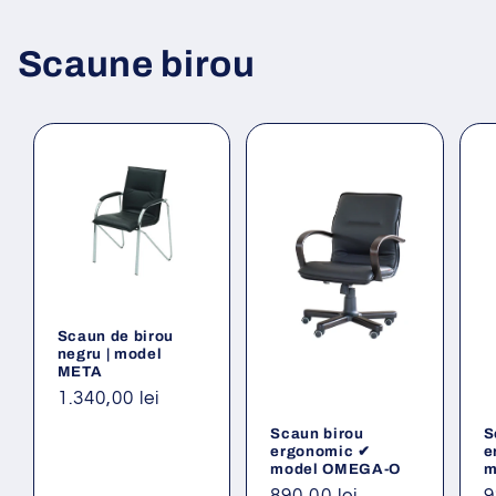
Scaune birou
Scaun de birou
negru | model
META
Preț
1.340,00 lei
obișnuit
Scaun birou
S
ergonomic ✔
e
model OMEGA-O
m