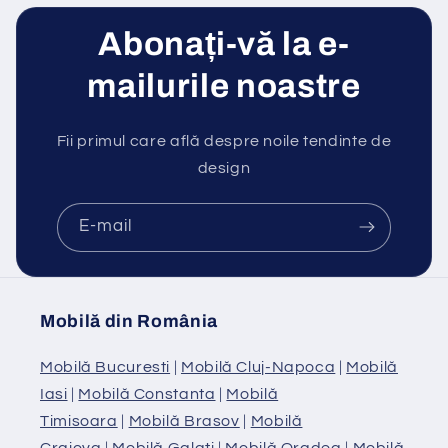
Abonați-vă la e-
mailurile noastre
Fii primul care află despre noile tendinte de
design
E-mail
Mobilă din România
Mobilă Bucuresti
|
Mobilă Cluj-Napoca
|
Mobilă
Iasi
|
Mobilă Constanta
|
Mobilă
Timisoara
|
Mobilă Brasov
|
Mobilă
Craiova
|
Mobilă Galati
|
Mobilă Oradea
|
Mobilă