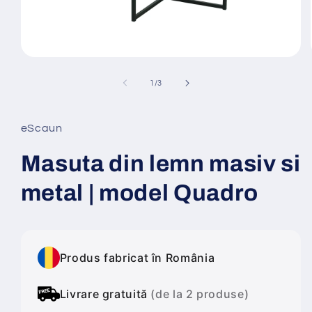
Deschide
conținutul
media
din
1
/
3
1
într-
o
fereastră
eScaun
modală
Masuta din lemn masiv si
metal | model Quadro
Produs fabricat în România
Livrare gratuită
(de la 2 produse)