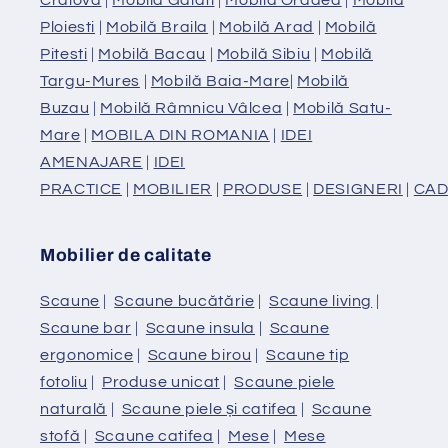
Ploiesti
|
Mobilă Braila
|
Mobilă Arad
|
Mobilă
Pitesti
|
Mobilă Bacau
|
Mobilă Sibiu
|
Mobilă
Targu-Mures
|
Mobilă Baia-Mare
|
Mobilă
Buzau
|
Mobilă Râmnicu Vâlcea
|
Mobilă Satu-
Mare
|
MOBILA DIN ROMANIA
|
IDEI
AMENAJARE
|
IDEI
PRACTICE
|
MOBILIER
|
PRODUSE
|
DESIGNERI
|
CAD
Mobilier de calitate
Scaune
|
Scaune bucătărie
|
Scaune living
|
Scaune bar
|
Scaune insula
|
Scaune
ergonomice
|
Scaune birou
|
Scaune tip
fotoliu
|
Produse unicat
|
Scaune piele
naturală
|
Scaune piele și catifea
|
Scaune
stofă
|
Scaune catifea
|
Mese
|
Mese