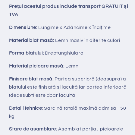
Prețul acestui produs include transport GRATUIT și
TVA
Dimensiune:
Lungime x Adâncime x Înalțime
Material blat masă:
Lemn masiv
în diferite culori
Forma blatului:
Dreptunghiulara
Material picioare masă:
Lemn
Finisare blat masă:
Partea superioră (deasupra) a
blatului este finisată si lacuită iar partea inferioară
(dedesubt) este doar lacuită
Detalii tehnice
: Sarcină totală maximă admisă 150
kg
Stare de asamblare
: Asamblat parțial, picioarele