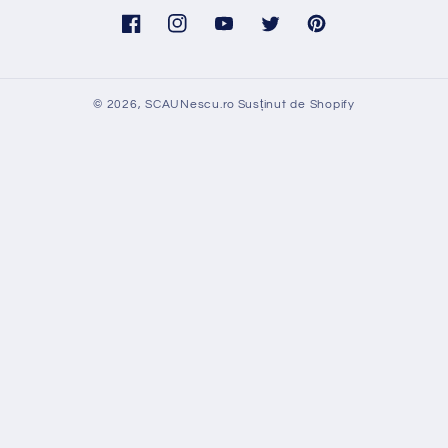
Facebook
Instagram
YouTube
Twitter
Pinterest
© 2026,
SCAUNescu.ro
Susținut de Shopify