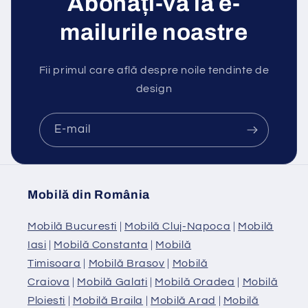
Abonați-vă la e-
mailurile noastre
Fii primul care află despre noile tendinte de
design
E-mail
Mobilă din România
Mobilă Bucuresti
|
Mobilă Cluj-Napoca
|
Mobilă
Iasi
|
Mobilă Constanta
|
Mobilă
Timisoara
|
Mobilă Brasov
|
Mobilă
Craiova
|
Mobilă Galati
|
Mobilă Oradea
|
Mobilă
Ploiesti
|
Mobilă Braila
|
Mobilă Arad
|
Mobilă