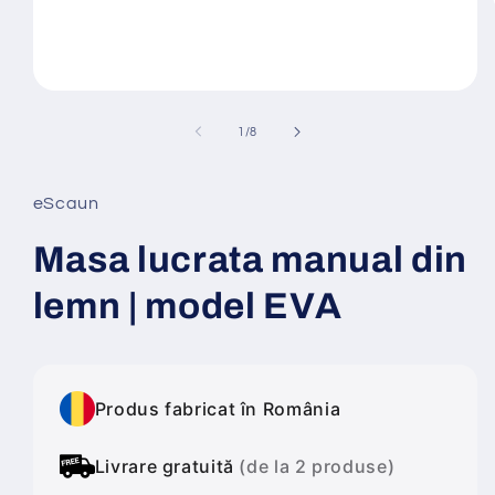
Deschide
conținutul
media
din
1
/
8
1
într-
o
fereastră
eScaun
modală
Masa lucrata manual din
lemn | model EVA
Produs fabricat în România
Livrare gratuită
(de la 2 produse)