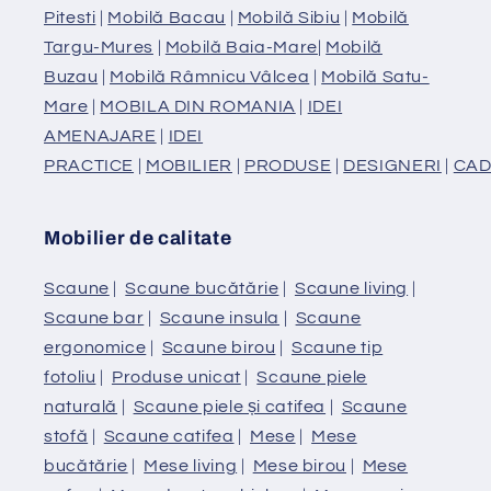
Pitesti
|
Mobilă Bacau
|
Mobilă Sibiu
|
Mobilă
Targu-Mures
|
Mobilă Baia-Mare
|
Mobilă
Buzau
|
Mobilă Râmnicu Vâlcea
|
Mobilă Satu-
Mare
|
MOBILA DIN ROMANIA
|
IDEI
AMENAJARE
|
IDEI
PRACTICE
|
MOBILIER
|
PRODUSE
|
DESIGNERI
|
CAD
Mobilier de calitate
Scaune
|
Scaune bucătărie
|
Scaune living
|
Scaune bar
|
Scaune insula
|
Scaune
ergonomice
|
Scaune birou
|
Scaune tip
fotoliu
|
Produse unicat
|
Scaune piele
naturală
|
Scaune piele și catifea
|
Scaune
stofă
|
Scaune catifea
|
Mese
|
Mese
bucătărie
|
Mese living
|
Mese birou
|
Mese