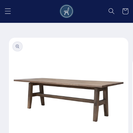
Salt la
conținut
Coș
Salt la
informațiile
despre
produs