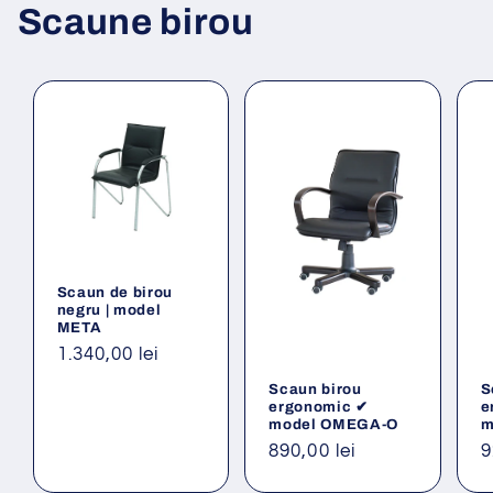
Scaune birou
Scaun de birou
negru | model
META
Preț
1.340,00 lei
obișnuit
Scaun birou
S
ergonomic ✔
e
model OMEGA-O
m
Preț
890,00 lei
P
9
obișnuit
o