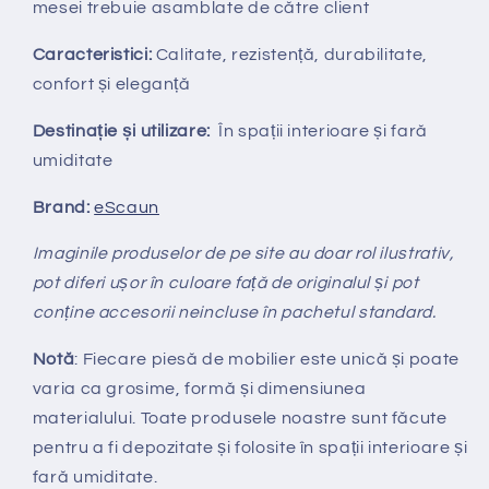
mesei trebuie asamblate de către client
Caracteristici:
Calitate, rezistență, durabilitate,
confort și eleganță
Destinație și utilizare:
În spații interioare și fară
umiditate
Brand:
eScaun
Imaginile produselor de pe site au doar rol ilustrativ,
pot diferi ușor în culoare față de originalul și pot
conține accesorii neincluse în pachetul standard.
Notă
: Fiecare piesă de mobilier este unică și poate
varia ca grosime, formă și dimensiunea
materialului.
Toate produsele noastre sunt făcute
pentru a fi depozitate și folosite în spații interioare și
fară umiditate.