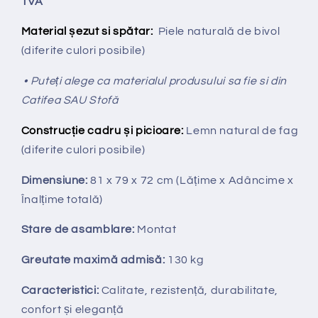
TVA
Material șezut si spătar:
Piele naturală de bivol
(diferite culori posibile)
• Puteți alege ca materialul produsului sa fie si din
Catifea SAU Stofă
Construcție cadru și picioare:
Lemn natural de fag
(diferite culori posibile)
Dimensiune:
81 x 79 x 72 cm
(Lățime x Adâncime x
Înalțime totală
)
Stare de asamblare:
Montat
Greutate maximă admisă:
130 kg
Caracteristici:
Calitate, rezistență, durabilitate,
confort și eleganță