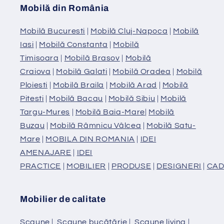
Mobilă din România
Mobilă Bucuresti
|
Mobilă Cluj-Napoca
|
Mobilă
Iasi
|
Mobilă Constanta
|
Mobilă
Timisoara
|
Mobilă Brasov
|
Mobilă
Craiova
|
Mobilă Galati
|
Mobilă Oradea
|
Mobilă
Ploiesti
|
Mobilă Braila
|
Mobilă Arad
|
Mobilă
Pitesti
|
Mobilă Bacau
|
Mobilă Sibiu
|
Mobilă
Targu-Mures
|
Mobilă Baia-Mare
|
Mobilă
Buzau
|
Mobilă Râmnicu Vâlcea
|
Mobilă Satu-
Mare
|
MOBILA DIN ROMANIA
|
IDEI
AMENAJARE
|
IDEI
PRACTICE
|
MOBILIER
|
PRODUSE
|
DESIGNERI
|
CAD
Mobilier de calitate
Scaune
|
Scaune bucătărie
|
Scaune living
|