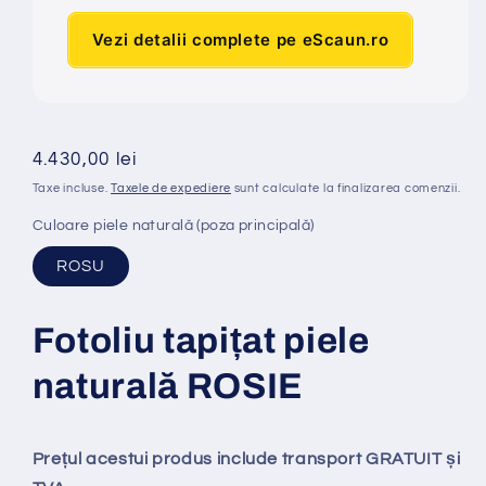
Vezi detalii complete pe eScaun.ro
Preț
4.430,00 lei
obișnuit
Taxe incluse.
Taxele de expediere
sunt calculate la finalizarea comenzii.
Culoare piele naturală (poza principală)
ROSU
Fotoliu tapi
ț
at piele
natural
ă
ROSIE
Prețul acestui produs include transport GRATUIT și