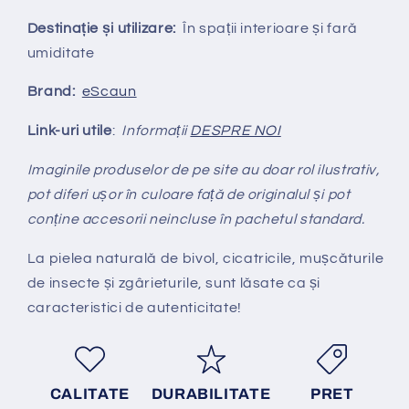
Destinație și utilizare:
În spații interioare și fară
umiditate
Brand:
eScaun
Link-uri utile
:
Informații
DESPRE NOI
Imaginile produselor de pe site au doar rol ilustrativ,
pot diferi ușor în culoare față de originalul și pot
conține accesorii neincluse în pachetul standard.
La pielea natural
ă
de bivol, cicatricile, mușcăturile
de insecte și zgârieturile, sunt lăsate ca și
caracteristici de autenticitate!
CALITATE
DURABILITATE
PRET