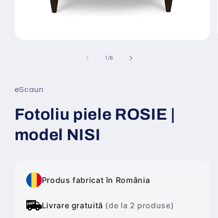
Deschide
conținutul
media
din
1
/
6
1
într-
o
fereastră
eScaun
modală
Fotoliu piele ROSIE |
model NISI
Produs fabricat în România
Livrare gratuită
(de la 2 produse)