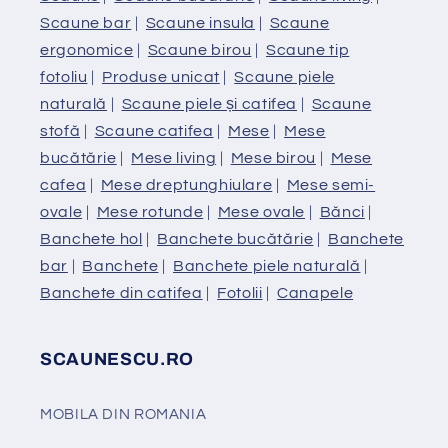
Scaune bar
|
Scaune insula
|
Scaune
ergonomice
|
Scaune birou
|
Scaune tip
fotoliu
|
Produse unicat
|
Scaune piele
naturală
|
Scaune piele și catifea
|
Scaune
stofă
|
Scaune catifea
|
Mese
|
Mese
bucătărie
|
Mese living
|
Mese birou
|
Mese
cafea
|
Mese dreptunghiulare
|
Mese semi-
ovale
|
Mese rotunde
|
Mese ovale
|
Bănci
|
Banchete hol
|
Banchete bucătărie
|
Banchete
bar
|
Banchete
|
Banchete piele naturală
|
Banchete din catifea
|
Fotolii
|
Canapele
SCAUNESCU.RO
MOBILA DIN ROMANIA