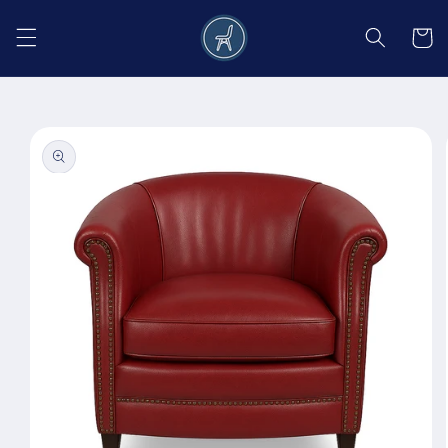
Salt la
conținut
Coș
Salt la
informațiile
despre
produs