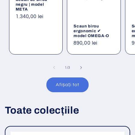
negru | model
META
Preț
1.340,00 lei
obișnuit
Scaun birou
S
ergonomic ✔
e
model OMEGA-O
m
Preț
890,00 lei
P
9
obișnuit
o
din
1
/
3
Afișați tot
Toate colecțiile