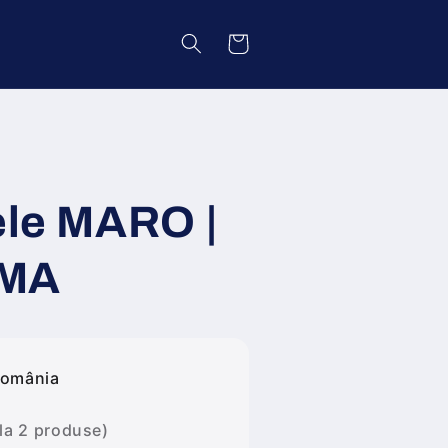
Coș
ele MARO |
EMA
România
 la 2 produse)