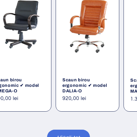
aun birou
Scaun birou
Sc
gonomic ✔ model
ergonomic ✔ model
er
MEGA-O
DALIA-O
MA
eț
0,00 lei
Preț
920,00 lei
Pr
1.
ișnuit
obișnuit
ob