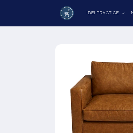
Salt la
conținut
IDEI PRACTICE
Salt la
informațiile
despre
produs