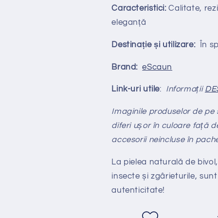
Caracteristici:
Calitate, rezi
eleganță
Destinație și utilizare:
În spa
Brand:
eScaun
Link-uri utile
:
Informații
DE
Imaginile produselor de pe si
diferi ușor în culoare față d
accesorii neincluse în pach
La pielea natural
ă
de bivol,
insecte și zgârieturile, sunt
autenticitate!