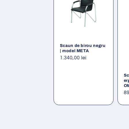
Scaun de birou negru
| model META
Preț
1.340,00 lei
obișnuit
Sc
er
O
Pr
89
ob