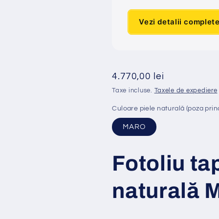
Vezi detalii complet
Preț
4.770,00 lei
obișnuit
Taxe incluse.
Taxele de expediere
Culoare piele naturală (poza princ
MARO
Fotoliu ta
natural
ă
M