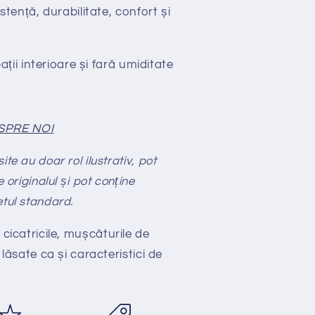
stență, durabilitate, confort și
ții interioare și fară umiditate
SPRE NOI
te au doar rol ilustrativ, pot
e originalul și pot conține
etul standard.
 cicatricile, mușcăturile de
 lăsate ca și caracteristici de