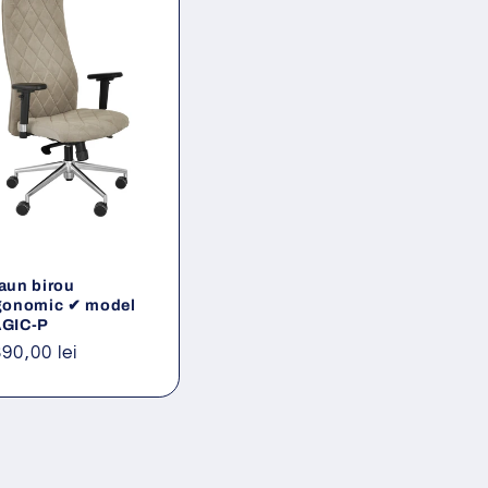
aun birou
gonomic ✔ model
GIC-P
eț
390,00 lei
ișnuit