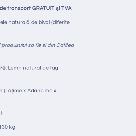
ude transport GRATUIT și TVA
iele naturală de bivol (diferite
 produsului sa fie si din Catifea
re:
Lemn natural de fag
cm
(Lățime x Adâncime x
t
130 kg