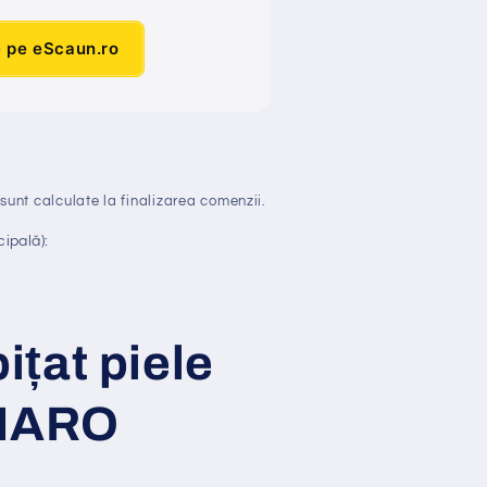
e pe eScaun.ro
sunt calculate la finalizarea comenzii.
ipală):
pi
ț
at piele
ARO