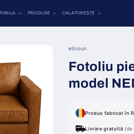
MOBILA
PRODUSE
CALATOREȘTE
eScaun
Fotoliu pi
model N
Produs fabricat în 
Livrare gratuită
(de