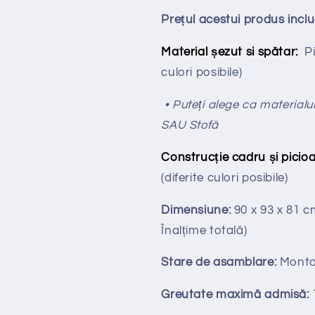
Prețul acestui produs incl
Material șezut si spătar:
P
culori posibile)
• Puteți alege ca materialul
SAU Stofă
Construcție cadru și picioa
(diferite culori posibile)
Dimensiune:
90 x 93 x 81 
Înalțime totală
)
Stare de asamblare:
Monta
Greutate maximă admisă: