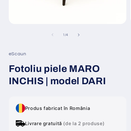
Deschide
conținutul
media
din
1
/
4
1
într-
o
fereastră
eScaun
modală
Fotoliu piele MARO
INCHIS | model DARI
Produs fabricat în România
Livrare gratuită
(de la 2 produse)