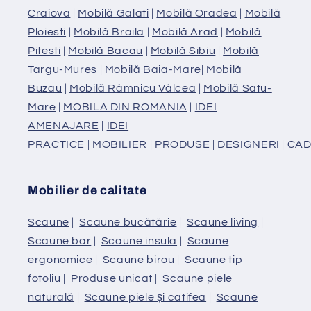
Craiova
|
Mobilă Galati
|
Mobilă Oradea
|
Mobilă
Ploiesti
|
Mobilă Braila
|
Mobilă Arad
|
Mobilă
Pitesti
|
Mobilă Bacau
|
Mobilă Sibiu
|
Mobilă
Targu-Mures
|
Mobilă Baia-Mare
|
Mobilă
Buzau
|
Mobilă Râmnicu Vâlcea
|
Mobilă Satu-
Mare
|
MOBILA DIN ROMANIA
|
IDEI
AMENAJARE
|
IDEI
PRACTICE
|
MOBILIER
|
PRODUSE
|
DESIGNERI
|
CAD
Mobilier de calitate
Scaune
|
Scaune bucătărie
|
Scaune living
|
Scaune bar
|
Scaune insula
|
Scaune
ergonomice
|
Scaune birou
|
Scaune tip
fotoliu
|
Produse unicat
|
Scaune piele
naturală
|
Scaune piele și catifea
|
Scaune