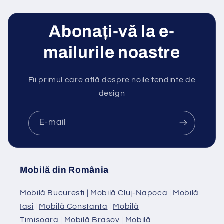
Abonați-vă la e-
mailurile noastre
Fii primul care află despre noile tendinte de
design
E-mail
Mobilă din România
Mobilă Bucuresti
|
Mobilă Cluj-Napoca
|
Mobilă
Iasi
|
Mobilă Constanta
|
Mobilă
Timisoara
|
Mobilă Brasov
|
Mobilă