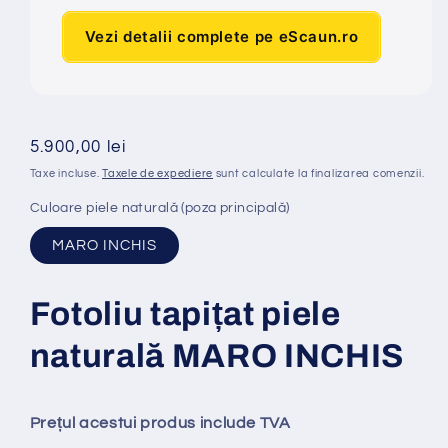
Vezi detalii complete pe eScaun.ro
Preț
5.900,00 lei
obișnuit
Taxe incluse.
Taxele de expediere
sunt calculate la finalizarea comenzii.
Culoare piele naturală (poza principală)
MARO INCHIS
Fotoliu tapi
ț
at piele
natural
ă
MARO INCHIS
Prețul acestui produs include TVA