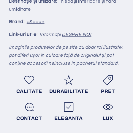
Destinație și utilizare:
În spații interioare și fară
umiditate
Brand:
eScaun
Link-uri utile
:
Informații
DESPRE NOI
Imaginile produselor de pe site au doar rol ilustrativ,
pot diferi ușor în culoare față de originalul și pot
conține accesorii neincluse în pachetul standard.
CALITATE
DURABILITATE
PRET
CONTACT
ELEGANTA
LUX