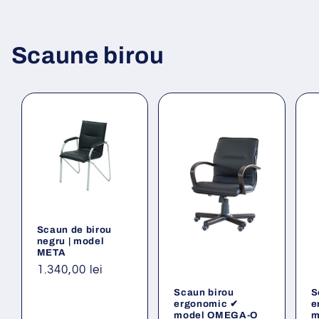
Scaune birou
Scaun de birou
negru | model
META
Preț
1.340,00 lei
obișnuit
Scaun birou
S
ergonomic ✔
e
model OMEGA-O
m