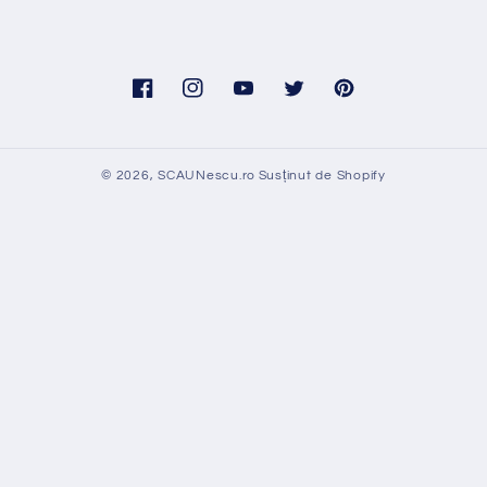
Facebook
Instagram
YouTube
Twitter
Pinterest
© 2026,
SCAUNescu.ro
Susținut de Shopify