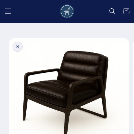
Salt la
conținut
Coș
Salt la
informațiile
despre
produs