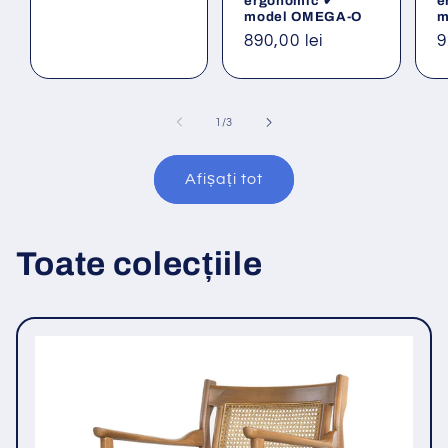
ergonomic ✔
e
model OMEGA-O
m
Preț
890,00 lei
P
9
obișnuit
o
din
1
/
3
Afișați tot
Toate colecțiile