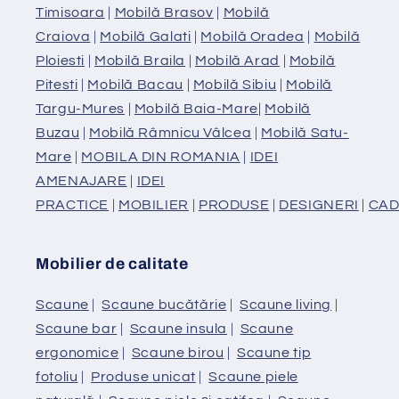
Timisoara
|
Mobilă Brasov
|
Mobilă
Craiova
|
Mobilă Galati
|
Mobilă Oradea
|
Mobilă
Ploiesti
|
Mobilă Braila
|
Mobilă Arad
|
Mobilă
Pitesti
|
Mobilă Bacau
|
Mobilă Sibiu
|
Mobilă
Targu-Mures
|
Mobilă Baia-Mare
|
Mobilă
Buzau
|
Mobilă Râmnicu Vâlcea
|
Mobilă Satu-
Mare
|
MOBILA DIN ROMANIA
|
IDEI
AMENAJARE
|
IDEI
PRACTICE
|
MOBILIER
|
PRODUSE
|
DESIGNERI
|
CAD
Mobilier de calitate
Scaune
|
Scaune bucătărie
|
Scaune living
|
Scaune bar
|
Scaune insula
|
Scaune
ergonomice
|
Scaune birou
|
Scaune tip
fotoliu
|
Produse unicat
|
Scaune piele