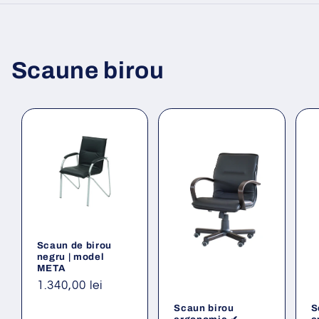
Scaune birou
Scaun de birou
negru | model
META
Preț
1.340,00 lei
obișnuit
Scaun birou
S