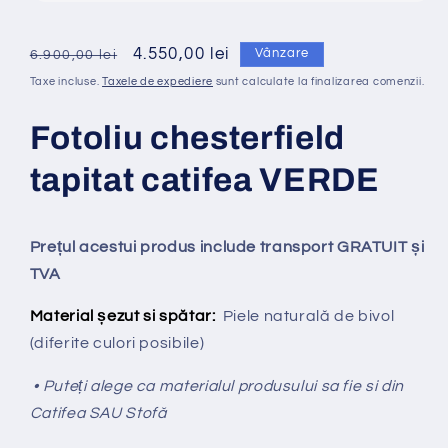
Preț
Preț
4.550,00 lei
Vânzare
6.900,00 lei
obișnuit
redus
Taxe incluse.
Taxele de expediere
sunt calculate la finalizarea comenzii.
Fotoliu chesterfield
tapitat catifea VERDE
Prețul acestui produs include transport GRATUIT și
TVA
Material șezut si spătar:
Piele naturală de bivol
(diferite culori posibile)
• Puteți alege ca materialul produsului sa fie si din
Catifea SAU Stofă