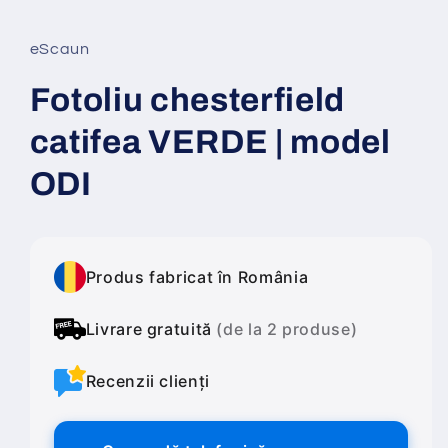
într-
o
fereastră
eScaun
modală
Fotoliu chesterfield
catifea VERDE | model
ODI
Produs fabricat în România
Livrare gratuită
(de la 2 produse)
Recenzii clienți