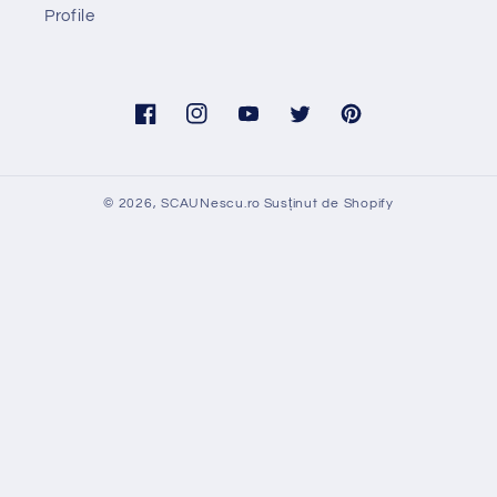
Profile
Facebook
Instagram
YouTube
Twitter
Pinterest
© 2026,
SCAUNescu.ro
Susținut de Shopify