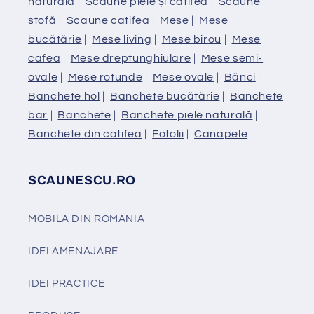
naturală
|
Scaune piele și catifea
|
Scaune
stofă
|
Scaune catifea
|
Mese
|
Mese
bucătărie
|
Mese living
|
Mese birou
|
Mese
cafea
|
Mese dreptunghiulare
|
Mese semi-
ovale
|
Mese rotunde
|
Mese ovale
|
Bănci
|
Banchete hol
|
Banchete bucătărie
|
Banchete
bar
|
Banchete
|
Banchete piele naturală
|
Banchete din catifea
|
Fotolii
|
Canapele
SCAUNESCU.RO
MOBILA DIN ROMANIA
IDEI AMENAJARE
IDEI PRACTICE