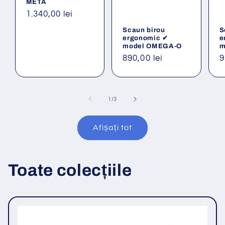
META
Preț
1.340,00 lei
obișnuit
Scaun birou
S
ergonomic ✔
e
model OMEGA-O
m
Preț
890,00 lei
P
9
obișnuit
o
din
1
/
3
Afișați tot
Toate colecțiile