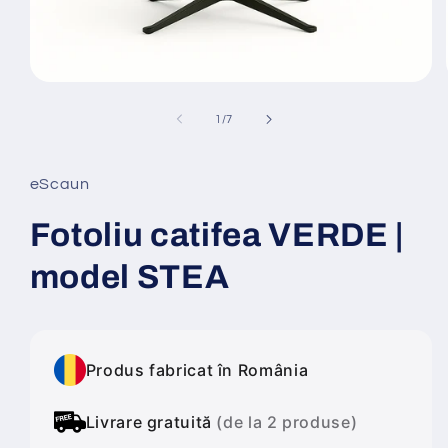
Deschide
conținutul
media
din
1
/
7
1
într-
o
fereastră
eScaun
modală
Fotoliu catifea VERDE |
model STEA
Produs fabricat în România
Livrare gratuită
(de la 2 produse)