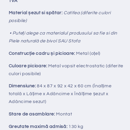
TVA
Material șezut si spătar:
Catifea (diferite culori
posibile)
• Puteți alege ca materialul produsului sa fie si din
Piele naturală de bivol SAU Stofa
Construcție cadru și picioare:
Metal (oțel)
Culoare picioare:
Metal vopsit electrostatic (diferite
culori posibile)
Dimensiune:
84 x 87 x 92 x 42 x 60 cm
(Înalțime
totală x
Lățime x Adâncime x Înălțime șezut x
Adâncime sezut)
Stare de asamblare:
Montat
Greutate maximă admisă:
130 kg