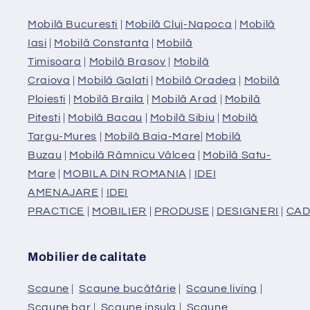
Mobilă Bucuresti
|
Mobilă Cluj-Napoca
|
Mobilă
Iasi
|
Mobilă Constanta
|
Mobilă
Timisoara
|
Mobilă Brasov
|
Mobilă
Craiova
|
Mobilă Galati
|
Mobilă Oradea
|
Mobilă
Ploiesti
|
Mobilă Braila
|
Mobilă Arad
|
Mobilă
Pitesti
|
Mobilă Bacau
|
Mobilă Sibiu
|
Mobilă
Targu-Mures
|
Mobilă Baia-Mare
|
Mobilă
Buzau
|
Mobilă Râmnicu Vâlcea
|
Mobilă Satu-
Mare
|
MOBILA DIN ROMANIA
|
IDEI
AMENAJARE
|
IDEI
PRACTICE
|
MOBILIER
|
PRODUSE
|
DESIGNERI
|
CAD
Mobilier de calitate
Scaune
|
Scaune bucătărie
|
Scaune living
|
Scaune bar
|
Scaune insula
|
Scaune