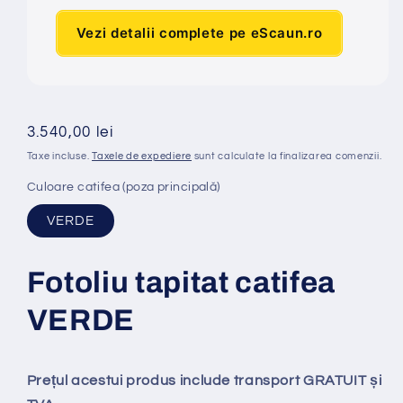
Vezi detalii complete pe eScaun.ro
Preț
3.540,00 lei
obișnuit
Taxe incluse.
Taxele de expediere
sunt calculate la finalizarea comenzii.
Culoare catifea (poza principală)
VERDE
Fotoliu tapitat catifea
VERDE
Prețul acestui produs include transport GRATUIT și