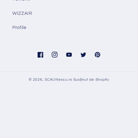
WIZZAIR
Profile
Facebook
Instagram
YouTube
Twitter
Pinterest
© 2026,
SCAUNescu.ro
Susținut de Shopify