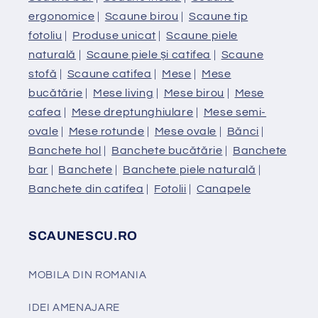
ergonomice
|
Scaune birou
|
Scaune tip
fotoliu
|
Produse unicat
|
Scaune piele
naturală
|
Scaune piele și catifea
|
Scaune
stofă
|
Scaune catifea
|
Mese
|
Mese
bucătărie
|
Mese living
|
Mese birou
|
Mese
cafea
|
Mese dreptunghiulare
|
Mese semi-
ovale
|
Mese rotunde
|
Mese ovale
|
Bănci
|
Banchete hol
|
Banchete bucătărie
|
Banchete
bar
|
Banchete
|
Banchete piele naturală
|
Banchete din catifea
|
Fotolii
|
Canapele
SCAUNESCU.RO
MOBILA DIN ROMANIA
IDEI AMENAJARE