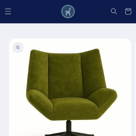
Salt la
conținut
Coș
Salt la
informațiile
despre
produs