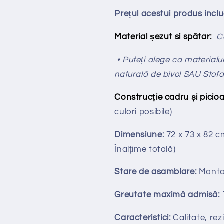
Prețul acestui produs incl
Material șezut si spătar:
Ca
• Puteți alege ca materialul 
naturală de bivol SAU Stof
Construcție cadru și picioa
culori posibile)
Dimensiune:
72 x 73 x 82 
Înalțime totală
)
Stare de asamblare:
Monta
Greutate maximă admisă:
Caracteristici:
Calitate, rezi