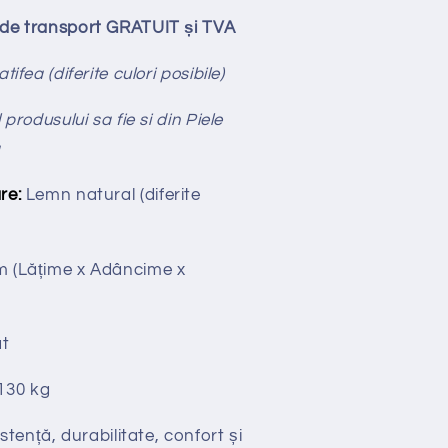
ude transport GRATUIT și TVA
tifea (diferite culori posibile)
produsului sa fie si din Piele
a
re:
Lemn natural (diferite
cm
(Lățime x Adâncime x
t
130 kg
stență, durabilitate, confort și