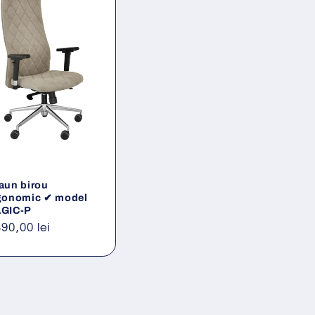
aun birou
gonomic ✔ model
GIC-P
eț
390,00 lei
ișnuit