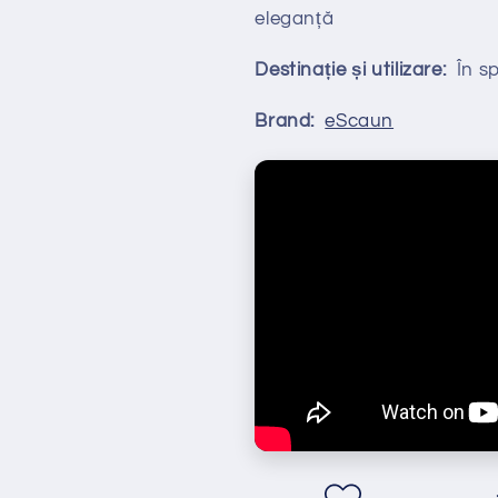
eleganță
Destinație și utilizare:
În spa
Brand:
eScaun