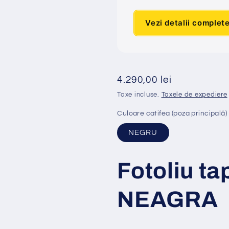
Vezi detalii complet
Preț
4.290,00 lei
obișnuit
Taxe incluse.
Taxele de expediere
Culoare catifea (poza principală)
NEGRU
Fotoliu ta
NEAGRA