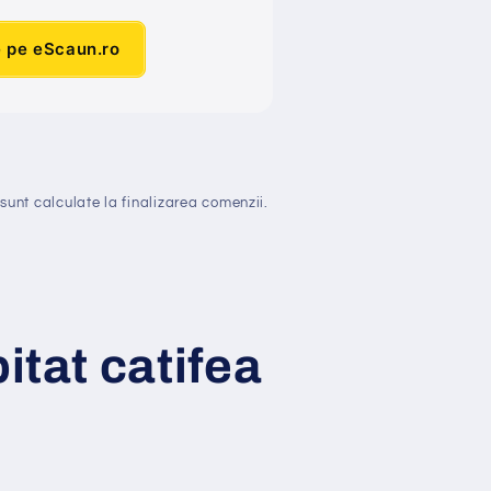
e pe eScaun.ro
sunt calculate la finalizarea comenzii.
pitat catifea