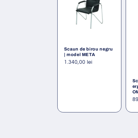
Scaun de birou negru
| model META
Preț
1.340,00 lei
obișnuit
Sc
er
O
Pr
89
ob