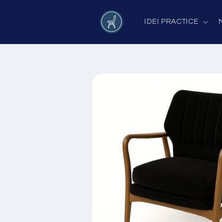
Salt la
conținut
IDEI PRACTICE
Salt la
informațiile
despre
produs