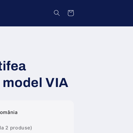
Coș
tifea
 model VIA
România
 la 2 produse)