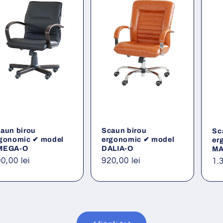
aun birou
Scaun birou
Sc
gonomic ✔ model
ergonomic ✔ model
er
MEGA-O
DALIA-O
MA
eț
0,00 lei
Preț
920,00 lei
Pr
1.
ișnuit
obișnuit
ob