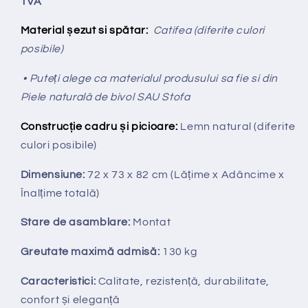
TVA
Material șezut si spătar:
Catifea (diferite culori
posibile)
• Puteți alege ca materialul produsului sa fie si din
Piele naturală de bivol SAU Stofa
Construcție cadru și picioare:
Lemn natural (diferite
culori posibile)
Dimensiune:
72 x 73 x 82 cm
(Lățime x Adâncime x
Înalțime totală
)
Stare de asamblare:
Montat
Greutate maximă admisă:
130 kg
Caracteristici:
Calitate, rezistență, durabilitate,
confort și eleganță