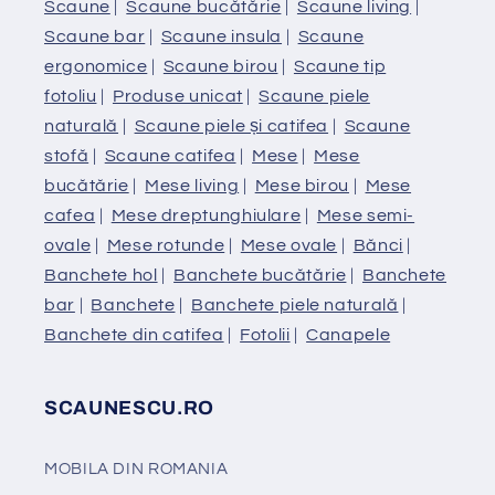
Scaune
|
Scaune bucătărie
|
Scaune living
|
Scaune bar
|
Scaune insula
|
Scaune
ergonomice
|
Scaune birou
|
Scaune tip
fotoliu
|
Produse unicat
|
Scaune piele
naturală
|
Scaune piele și catifea
|
Scaune
stofă
|
Scaune catifea
|
Mese
|
Mese
bucătărie
|
Mese living
|
Mese birou
|
Mese
cafea
|
Mese dreptunghiulare
|
Mese semi-
ovale
|
Mese rotunde
|
Mese ovale
|
Bănci
|
Banchete hol
|
Banchete bucătărie
|
Banchete
bar
|
Banchete
|
Banchete piele naturală
|
Banchete din catifea
|
Fotolii
|
Canapele
SCAUNESCU.RO
MOBILA DIN ROMANIA