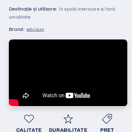
Destinație și utilizare:
În spații interioare și fară
umiditate
Brand:
eScaun
CALITATE
DURABILITATE
PRET