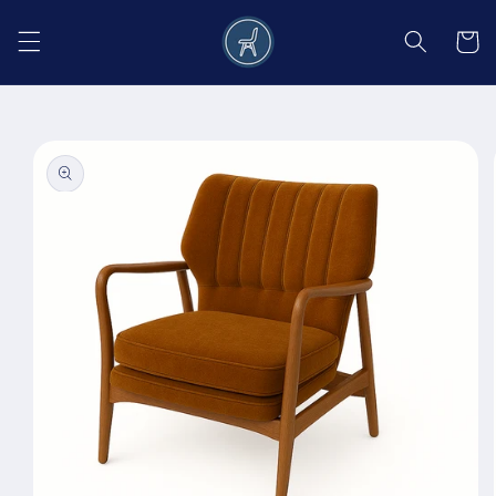
Salt la
conținut
Coș
Salt la
informațiile
despre
produs