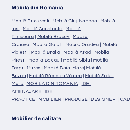
Mobilă din România
Mobilă Bucuresti
|
Mobilă Cluj-Napoca
|
Mobilă
Iasi
|
Mobilă Constanta
|
Mobilă
Timisoara
|
Mobilă Brasov
|
Mobilă
Craiova
|
Mobilă Galati
|
Mobilă Oradea
|
Mobilă
Ploiesti
|
Mobilă Braila
|
Mobilă Arad
|
Mobilă
Pitesti
|
Mobilă Bacau
|
Mobilă Sibiu
|
Mobilă
Targu-Mures
|
Mobilă Baia-Mare
|
Mobilă
Buzau
|
Mobilă Râmnicu Vâlcea
|
Mobilă Satu-
Mare
|
MOBILA DIN ROMANIA
|
IDEI
AMENAJARE
|
IDEI
PRACTICE
|
MOBILIER
|
PRODUSE
|
DESIGNERI
|
CAD
Mobilier de calitate