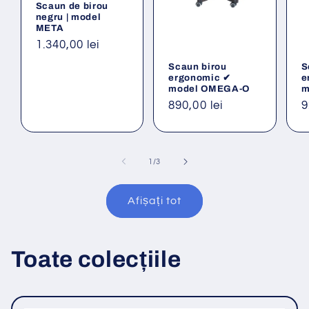
Scaun de birou
negru | model
META
Preț
1.340,00 lei
obișnuit
Scaun birou
S
ergonomic ✔
e
model OMEGA-O
m
Preț
890,00 lei
P
9
obișnuit
o
din
1
/
3
Afișați tot
Toate colecțiile