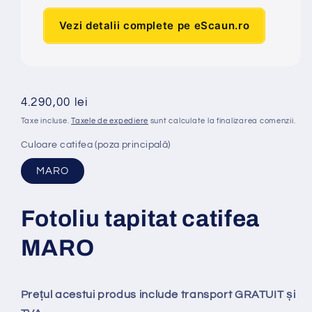
Vezi detalii complete pe eScaun.ro
Preț
4.290,00 lei
obișnuit
Taxe incluse.
Taxele de expediere
sunt calculate la finalizarea comenzii.
Culoare catifea (poza principală)
MARO
Fotoliu tapitat catifea
MARO
Prețul acestui produs include transport GRATUIT și