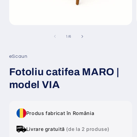
Deschide
conținutul
media
din
1
/
6
1
într-
o
fereastră
eScaun
modală
Fotoliu catifea MARO |
model VIA
Produs fabricat în România
Livrare gratuită
(de la 2 produse)