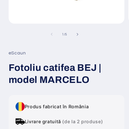
Deschide
conținutul
media
din
1
/
5
1
într-
o
fereastră
eScaun
modală
Fotoliu catifea BEJ |
model MARCELO
Produs fabricat în România
Livrare gratuită
(de la 2 produse)