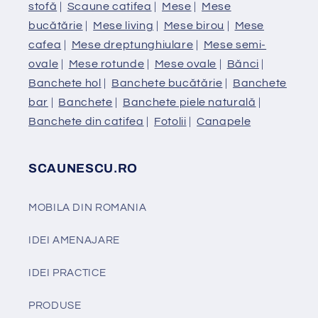
stofă
|
Scaune catifea
|
Mese
|
Mese
bucătărie
|
Mese living
|
Mese birou
|
Mese
cafea
|
Mese dreptunghiulare
|
Mese semi-
ovale
|
Mese rotunde
|
Mese ovale
|
Bănci
|
Banchete hol
|
Banchete bucătărie
|
Banchete
bar
|
Banchete
|
Banchete piele naturală
|
Banchete din catifea
|
Fotolii
|
Canapele
SCAUNESCU.RO
MOBILA DIN ROMANIA
IDEI AMENAJARE
IDEI PRACTICE
PRODUSE