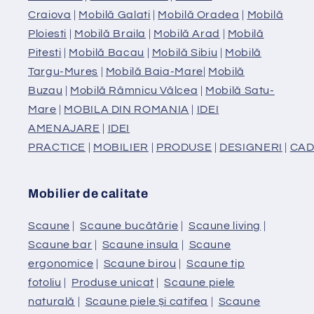
Craiova
|
Mobilă Galati
|
Mobilă Oradea
|
Mobilă
Ploiesti
|
Mobilă Braila
|
Mobilă Arad
|
Mobilă
Pitesti
|
Mobilă Bacau
|
Mobilă Sibiu
|
Mobilă
Targu-Mures
|
Mobilă Baia-Mare
|
Mobilă
Buzau
|
Mobilă Râmnicu Vâlcea
|
Mobilă Satu-
Mare
|
MOBILA DIN ROMANIA
|
IDEI
AMENAJARE
|
IDEI
PRACTICE
|
MOBILIER
|
PRODUSE
|
DESIGNERI
|
CAD
Mobilier de calitate
Scaune
|
Scaune bucătărie
|
Scaune living
|
Scaune bar
|
Scaune insula
|
Scaune
ergonomice
|
Scaune birou
|
Scaune tip
fotoliu
|
Produse unicat
|
Scaune piele
naturală
|
Scaune piele și catifea
|
Scaune