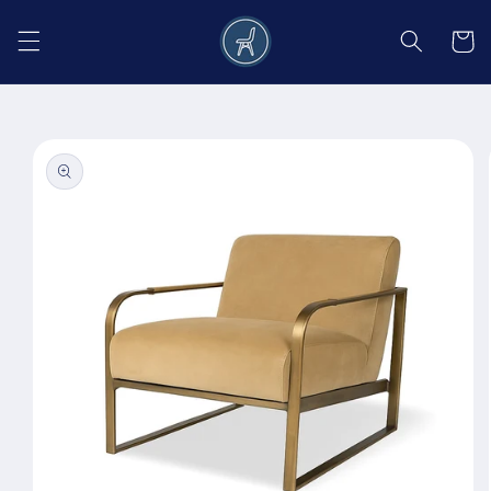
Salt la
conținut
Coș
Salt la
informațiile
despre
produs