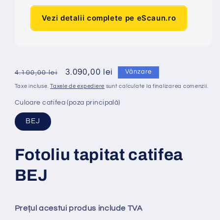
Vezi detalii complete pe eScaun.ro
Preț
Preț
3.090,00 lei
Vânzare
4.100,00 lei
obișnuit
redus
Taxe incluse.
Taxele de expediere
sunt calculate la finalizarea comenzii.
Culoare catifea (poza principală)
BEJ
Fotoliu tapitat catifea
BEJ
Prețul acestui produs include TVA