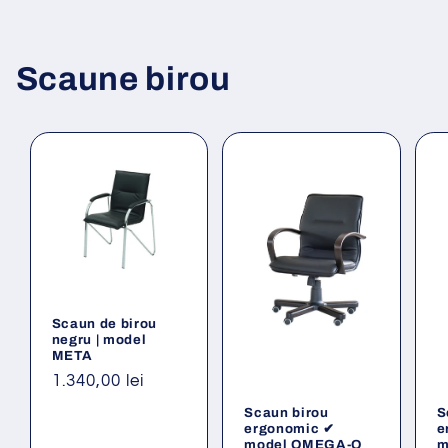
Scaune birou
Scaun de birou
negru | model
META
Preț
1.340,00 lei
obișnuit
Scaun birou
S
ergonomic ✔
e
model OMEGA-O
m