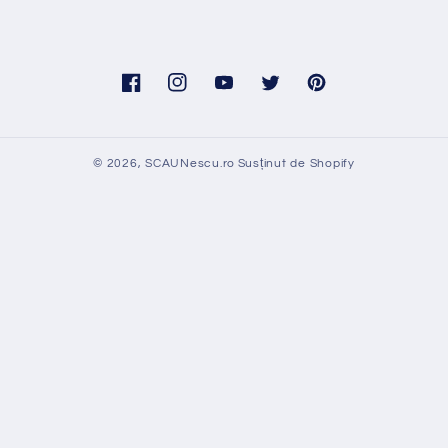
Facebook
Instagram
YouTube
Twitter
Pinterest
© 2026,
SCAUNescu.ro
Susținut de Shopify