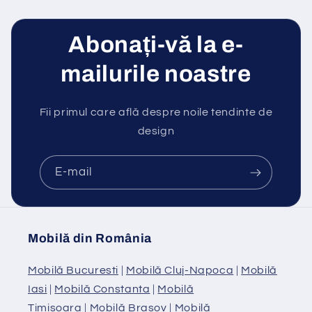
Abonați-vă la e-
mailurile noastre
Fii primul care află despre noile tendinte de
design
E-mail
Mobilă din România
Mobilă Bucuresti
|
Mobilă Cluj-Napoca
|
Mobilă
Iasi
|
Mobilă Constanta
|
Mobilă
Timisoara
|
Mobilă Brasov
|
Mobilă