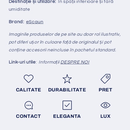
Destinație și utilizare:
În spații interioare și fară
umiditate
Brand:
eScaun
Imaginile produselor de pe site au doar rol ilustrativ,
pot diferi ușor în culoare față de originalul și pot
conține accesorii neincluse în pachetul standard.
Link-uri utile
:
Informații
DESPRE NOI
CALITATE
DURABILITATE
PRET
CONTACT
ELEGANTA
LUX