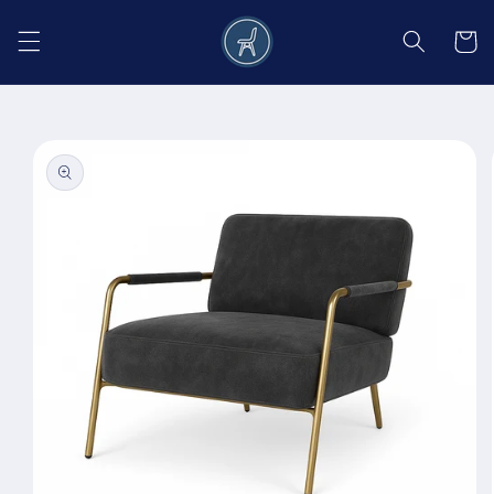
Salt la
conținut
Coș
Salt la
informațiile
despre
produs