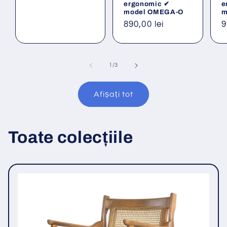
ergonomic ✔
e
model OMEGA-O
m
Preț
890,00 lei
P
9
obișnuit
o
din
1
/
3
Afișați tot
Toate colecțiile