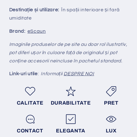
Destinație și utilizare:
În spații interioare și fară
umiditate
Brand:
eScaun
Imaginile produselor de pe site au doar rol ilustrativ,
pot diferi ușor în culoare față de originalul și pot
conține accesorii neincluse în pachetul standard.
Link-uri utile
:
Informații
DESPRE NOI
CALITATE
DURABILITATE
PRET
CONTACT
ELEGANTA
LUX