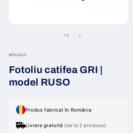
Deschide
conținutul
media
din
1
/
5
1
într-
o
fereastră
eScaun
modală
Fotoliu catifea GRI |
model RUSO
Produs fabricat în România
Livrare gratuită
(de la 2 produse)