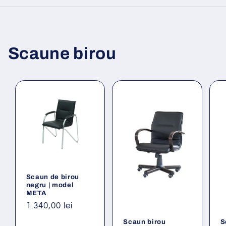
Scaune birou
Scaun de birou
negru | model
META
Preț
1.340,00 lei
obișnuit
Scaun birou
S