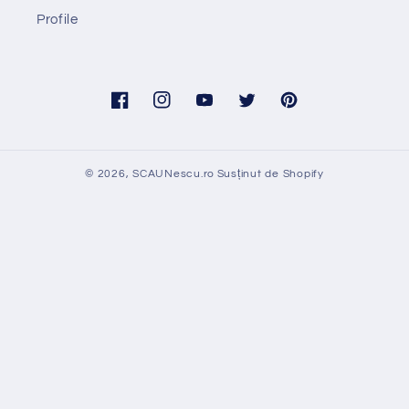
Profile
Facebook
Instagram
YouTube
Twitter
Pinterest
© 2026,
SCAUNescu.ro
Susținut de Shopify