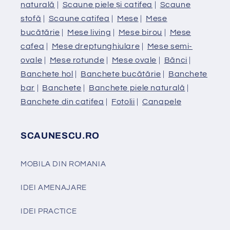
naturală
|
Scaune piele și catifea
|
Scaune
stofă
|
Scaune catifea
|
Mese
|
Mese
bucătărie
|
Mese living
|
Mese birou
|
Mese
cafea
|
Mese dreptunghiulare
|
Mese semi-
ovale
|
Mese rotunde
|
Mese ovale
|
Bănci
|
Banchete hol
|
Banchete bucătărie
|
Banchete
bar
|
Banchete
|
Banchete piele naturală
|
Banchete din catifea
|
Fotolii
|
Canapele
SCAUNESCU.RO
MOBILA DIN ROMANIA
IDEI AMENAJARE
IDEI PRACTICE