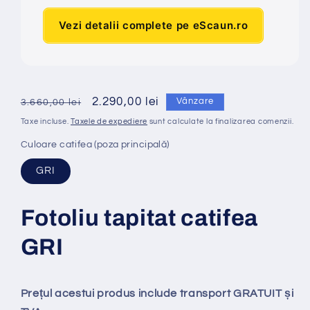
Vezi detalii complete pe eScaun.ro
Preț
Preț
2.290,00 lei
Vânzare
3.660,00 lei
obișnuit
redus
Taxe incluse.
Taxele de expediere
sunt calculate la finalizarea comenzii.
Culoare catifea (poza principală)
GRI
Fotoliu tapitat catifea
GRI
Prețul acestui produs include transport GRATUIT și