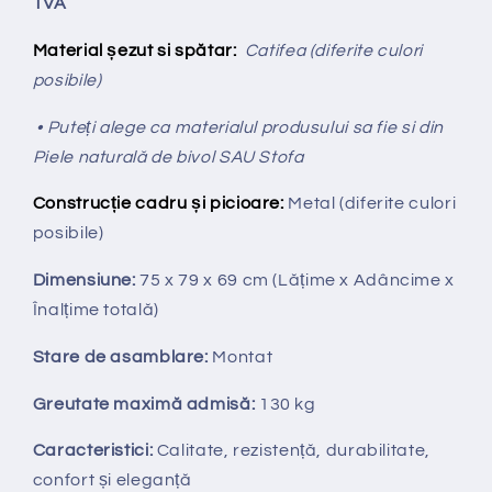
TVA
Material șezut si spătar:
Catifea (diferite culori
posibile)
• Puteți alege ca materialul produsului sa fie si din
Piele naturală de bivol SAU Stofa
Construcție cadru și picioare:
Metal (diferite culori
posibile)
Dimensiune:
75 x 79 x 69 cm
(Lățime x Adâncime x
Înalțime totală
)
Stare de asamblare:
Montat
Greutate maximă admisă:
130 kg
Caracteristici:
Calitate, rezistență, durabilitate,
confort și eleganță