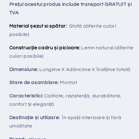
Prețul acestui produs include transport GRATUIT și
TVA
Material șezut si spătar:
Stofă (diferite culori
posibile)
Construcție cadru și picioare:
Lemn natural (diferite
culori posibile)
Dimensiune:
Lungime X
Adâncime X
Înalțime totală
Stare de asamblare:
Montat
Caracteristici:
Calitate, rezistență, durabilitate,
confort și eleganță
Destinație și utilizare:
În spații interioare și fară
umiditate