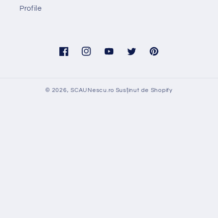
Profile
Facebook
Instagram
YouTube
Twitter
Pinterest
© 2026,
SCAUNescu.ro
Susținut de Shopify