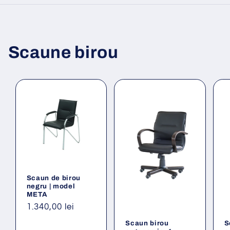
Scaune birou
Scaun de birou
negru | model
META
Preț
1.340,00 lei
obișnuit
Scaun birou
S