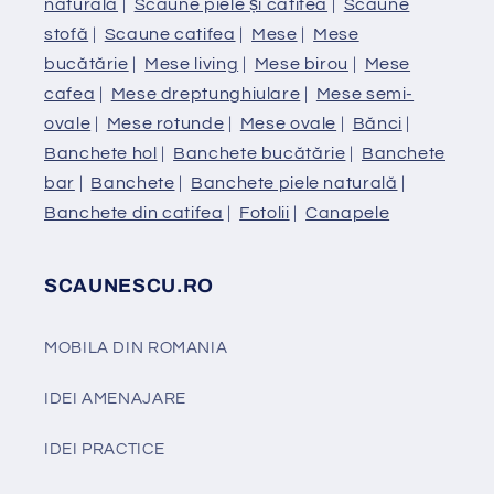
naturală
|
Scaune piele și catifea
|
Scaune
stofă
|
Scaune catifea
|
Mese
|
Mese
bucătărie
|
Mese living
|
Mese birou
|
Mese
cafea
|
Mese dreptunghiulare
|
Mese semi-
ovale
|
Mese rotunde
|
Mese ovale
|
Bănci
|
Banchete hol
|
Banchete bucătărie
|
Banchete
bar
|
Banchete
|
Banchete piele naturală
|
Banchete din catifea
|
Fotolii
|
Canapele
SCAUNESCU.RO
MOBILA DIN ROMANIA
IDEI AMENAJARE
IDEI PRACTICE