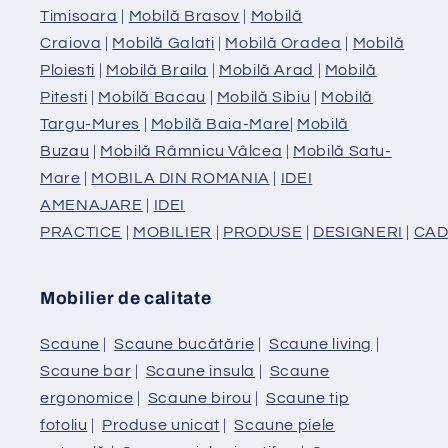
Timisoara
|
Mobilă Brasov
|
Mobilă
Craiova
|
Mobilă Galati
|
Mobilă Oradea
|
Mobilă
Ploiesti
|
Mobilă Braila
|
Mobilă Arad
|
Mobilă
Pitesti
|
Mobilă Bacau
|
Mobilă Sibiu
|
Mobilă
Targu-Mures
|
Mobilă Baia-Mare
|
Mobilă
Buzau
|
Mobilă Râmnicu Vâlcea
|
Mobilă Satu-
Mare
|
MOBILA DIN ROMANIA
|
IDEI
AMENAJARE
|
IDEI
PRACTICE
|
MOBILIER
|
PRODUSE
|
DESIGNERI
|
CAD
Mobilier de calitate
Scaune
|
Scaune bucătărie
|
Scaune living
|
Scaune bar
|
Scaune insula
|
Scaune
ergonomice
|
Scaune birou
|
Scaune tip
fotoliu
|
Produse unicat
|
Scaune piele