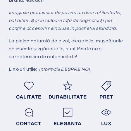
Brand:
eScaun
Imaginile produselor de pe site au doar rol ilustrativ,
pot diferi ușor în culoare față de originalul și pot
conține accesorii neincluse în pachetul standard.
La pielea natural
ă
de bivol, cicatricile, mușcăturile
de insecte și zgârieturile, sunt lăsate ca și
caracteristici de autenticitate!
Link-uri utile
:
Informații
DESPRE NOI
CALITATE
DURABILITATE
PRET
CONTACT
ELEGANTA
LUX