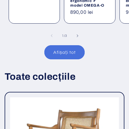
ergonomic ✔
e
model OMEGA-O
m
Preț
890,00 lei
P
9
obișnuit
o
din
1
/
3
Afișați tot
Toate colecțiile