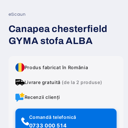
într-
o
fereastră
eScaun
modală
Canapea chesterfield
GYMA stofa ALBA
Produs fabricat în România
Livrare gratuită
(de la 2 produse)
Recenzii clienți
Comandă telefonică
0733 000 514