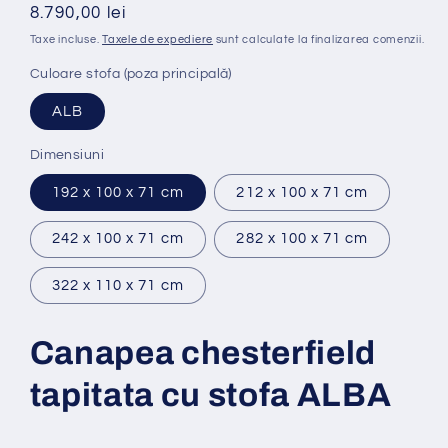
Preț
8.790,00 lei
obișnuit
Taxe incluse.
Taxele de expediere
sunt calculate la finalizarea comenzii.
Culoare stofa (poza principală)
ALB
Dimensiuni
192 x 100 x 71 cm
212 x 100 x 71 cm
242 x 100 x 71 cm
282 x 100 x 71 cm
322 x 110 x 71 cm
Canapea chesterfield
tapitata cu stofa ALBA