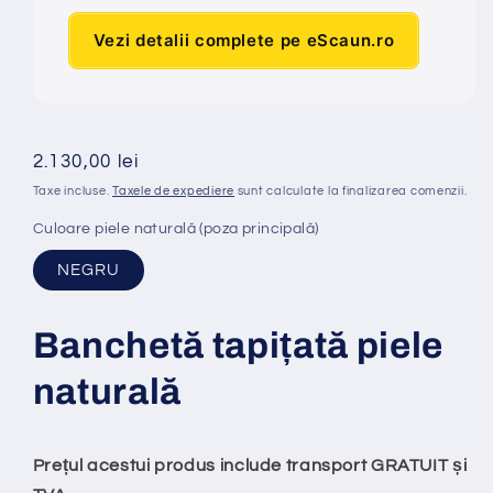
Vezi detalii complete pe eScaun.ro
Preț
2.130,00 lei
obișnuit
Taxe incluse.
Taxele de expediere
sunt calculate la finalizarea comenzii.
Culoare piele naturală (poza principală)
NEGRU
Banchet
ă
tapi
ț
at
ă
piele
natural
ă
Prețul acestui produs include transport GRATUIT și