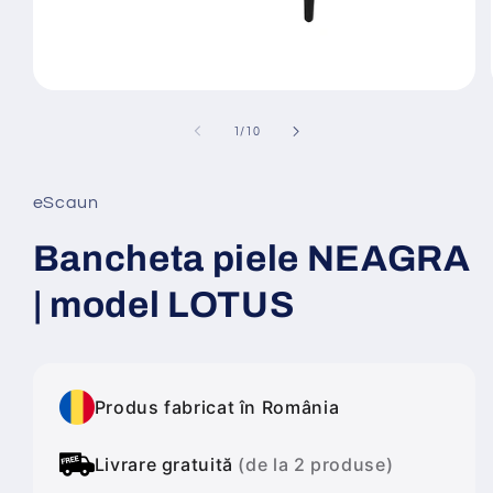
Deschide
conținutul
media
din
1
/
10
1
într-
o
fereastră
eScaun
modală
Bancheta piele NEAGRA
| model LOTUS
Produs fabricat în România
Livrare gratuită
(de la 2 produse)