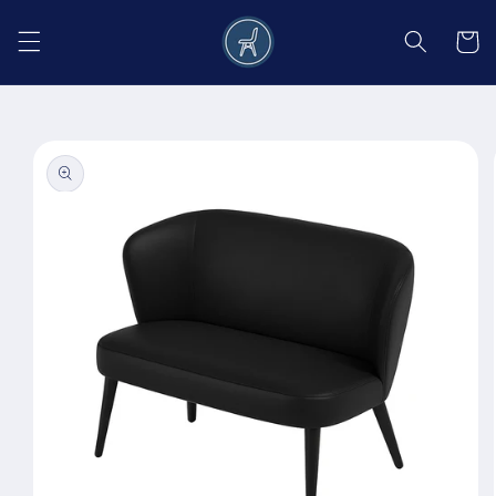
Salt la
conținut
Coș
Salt la
informațiile
despre
produs