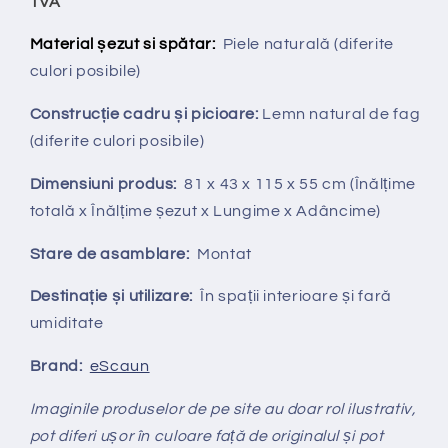
TVA
Material șezut si spătar:
Piele naturală
(diferite
culori posibile)
Construcție cadru și picioare:
Lemn natural de fag
(diferite culori posibile)
Dimensiuni produs:
81 x 43 x 115 x 55 cm (Înălțime
totală x Înălțime șezut x Lungime x Adâncime)
Stare de asamblare:
Montat
Destinație și utilizare:
În spații interioare și fară
umiditate
Brand:
eScaun
Imaginile produselor de pe site au doar rol ilustrativ,
pot diferi ușor în culoare față de originalul și pot