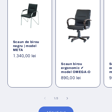
Scaun de birou
negru | model
META
Preț
1.340,00 lei
obișnuit
Scaun birou
S
ergonomic ✔
e
model OMEGA-O
m
Preț
890,00 lei
P
9
obișnuit
o
din
1
/
3