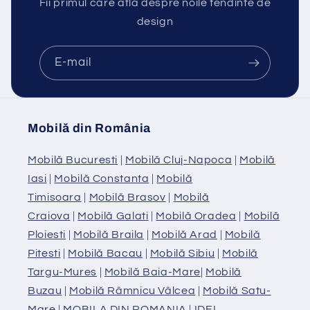
Fii primul care află despre noile tendinte de
design
E-mail
Mobilă din România
Mobilă Bucuresti
|
Mobilă Cluj-Napoca
|
Mobilă
Iasi
|
Mobilă Constanta
|
Mobilă
Timisoara
|
Mobilă Brasov
|
Mobilă
Craiova
|
Mobilă Galati
|
Mobilă Oradea
|
Mobilă
Ploiesti
|
Mobilă Braila
|
Mobilă Arad
|
Mobilă
Pitesti
|
Mobilă Bacau
|
Mobilă Sibiu
|
Mobilă
Targu-Mures
|
Mobilă Baia-Mare
|
Mobilă
Buzau
|
Mobilă Râmnicu Vâlcea
|
Mobilă Satu-
Mare
|
MOBILA DIN ROMANIA
|
IDEI