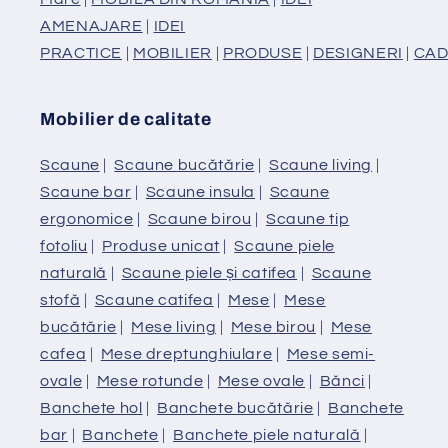
AMENAJARE
|
IDEI
PRACTICE
|
MOBILIER
|
PRODUSE
|
DESIGNERI
|
CAD
Mobilier de calitate
Scaune
|
Scaune bucătărie
|
Scaune living
|
Scaune bar
|
Scaune insula
|
Scaune
ergonomice
|
Scaune birou
|
Scaune tip
fotoliu
|
Produse unicat
|
Scaune piele
naturală
|
Scaune piele și catifea
|
Scaune
stofă
|
Scaune catifea
|
Mese
|
Mese
bucătărie
|
Mese living
|
Mese birou
|
Mese
cafea
|
Mese dreptunghiulare
|
Mese semi-
ovale
|
Mese rotunde
|
Mese ovale
|
Bănci
|
Banchete hol
|
Banchete bucătărie
|
Banchete
bar
|
Banchete
|
Banchete piele naturală
|