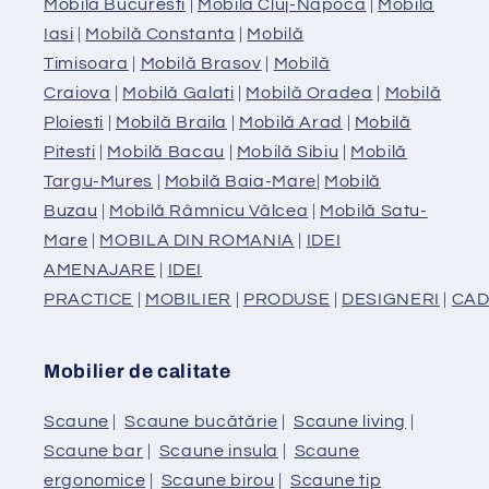
Mobilă Bucuresti
|
Mobilă Cluj-Napoca
|
Mobilă
Iasi
|
Mobilă Constanta
|
Mobilă
Timisoara
|
Mobilă Brasov
|
Mobilă
Craiova
|
Mobilă Galati
|
Mobilă Oradea
|
Mobilă
Ploiesti
|
Mobilă Braila
|
Mobilă Arad
|
Mobilă
Pitesti
|
Mobilă Bacau
|
Mobilă Sibiu
|
Mobilă
Targu-Mures
|
Mobilă Baia-Mare
|
Mobilă
Buzau
|
Mobilă Râmnicu Vâlcea
|
Mobilă Satu-
Mare
|
MOBILA DIN ROMANIA
|
IDEI
AMENAJARE
|
IDEI
PRACTICE
|
MOBILIER
|
PRODUSE
|
DESIGNERI
|
CAD
Mobilier de calitate
Scaune
|
Scaune bucătărie
|
Scaune living
|
Scaune bar
|
Scaune insula
|
Scaune
ergonomice
|
Scaune birou
|
Scaune tip