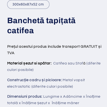
300x60x87x52 cm
Banchet
ă
tapi
ț
at
ă
catifea
Prețul acestui produs include transport GRATUIT și
TVA
Material șezut si spătar:
Catifea sau Stof
ă
(diferite
culori posibile)
Construcție cadru și picioare:
Metal vopsit
electrostatic (diferite culori posibile)
Dimensiuni produs:
Lungime x Adâncime x Înalțime
totală x Înălțime șezut x Înălțime mâner