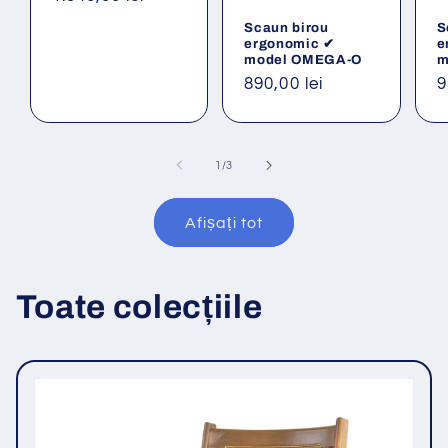
obișnuit
Scaun birou
S
ergonomic ✔
e
model OMEGA-O
m
Preț
890,00 lei
P
9
obișnuit
o
din
1
/
3
Afișați tot
Toate colecțiile