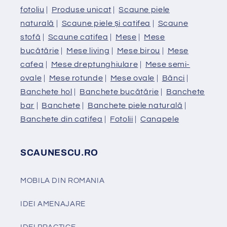
fotoliu
|
Produse unicat
|
Scaune piele
naturală
|
Scaune piele și catifea
|
Scaune
stofă
|
Scaune catifea
|
Mese
|
Mese
bucătărie
|
Mese living
|
Mese birou
|
Mese
cafea
|
Mese dreptunghiulare
|
Mese semi-
ovale
|
Mese rotunde
|
Mese ovale
|
Bănci
|
Banchete hol
|
Banchete bucătărie
|
Banchete
bar
|
Banchete
|
Banchete piele naturală
|
Banchete din catifea
|
Fotolii
|
Canapele
SCAUNESCU.RO
MOBILA DIN ROMANIA
IDEI AMENAJARE