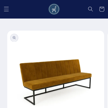
Salt la
conținut
Coș
Salt la
informațiile
despre
produs