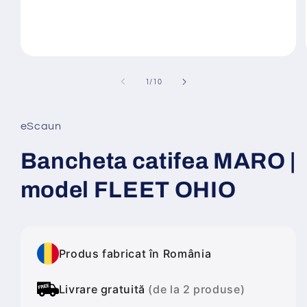
Deschide
conținutul
media
din
1
/
10
1
într-
o
fereastră
eScaun
modală
Bancheta catifea MARO |
model FLEET OHIO
Produs fabricat în România
Livrare gratuită
(de la 2 produse)