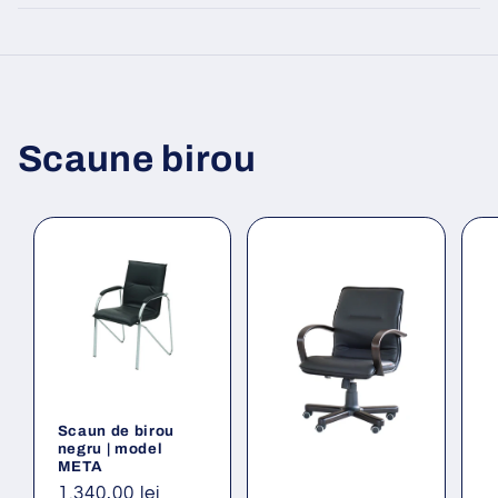
Scaune birou
Scaun de birou
negru | model
META
Preț
1.340,00 lei