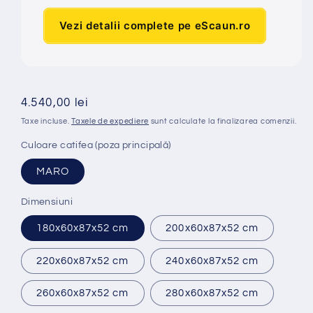
Vezi detalii complete pe eScaun.ro
Preț
4.540,00 lei
obișnuit
Taxe incluse.
Taxele de expediere
sunt calculate la finalizarea comenzii.
Culoare catifea (poza principală)
MARO
Dimensiuni
180x60x87x52 cm
200x60x87x52 cm
220x60x87x52 cm
240x60x87x52 cm
260x60x87x52 cm
280x60x87x52 cm