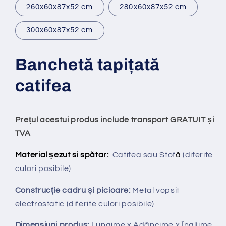
260x60x87x52 cm
280x60x87x52 cm
300x60x87x52 cm
Banchet
ă
tapi
ț
at
ă
catifea
Prețul acestui produs include transport GRATUIT și
TVA
Material șezut si spătar:
Catifea sau Stof
ă
(diferite
culori posibile)
Construcție cadru și picioare:
Metal vopsit
electrostatic (diferite culori posibile)
Dimensiuni produs:
Lungime x Adâncime x Înalțime