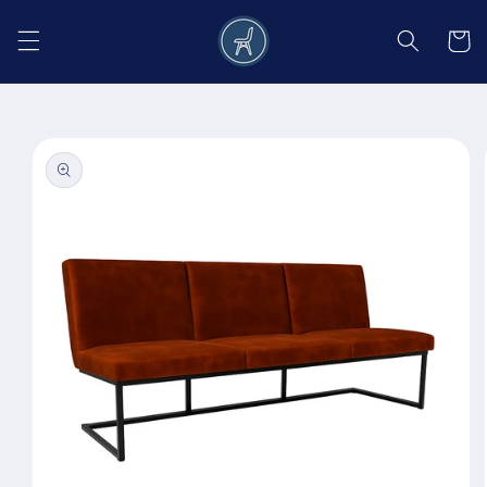
Salt la
conținut
Coș
Salt la
informațiile
despre
produs