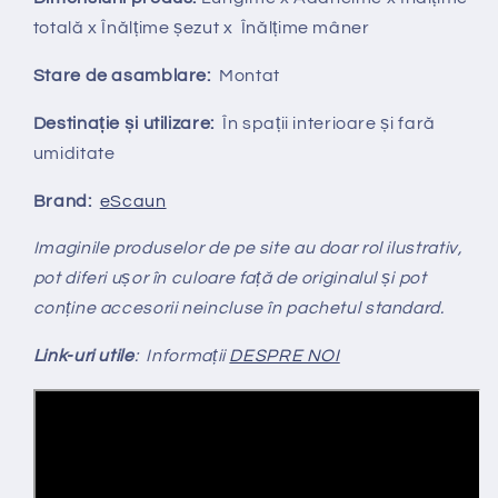
totală x Înălțime șezut x Înălțime mâner
Stare de asamblare:
Montat
Destinație și utilizare:
În spații interioare și fară
umiditate
Brand:
eScaun
Imaginile produselor de pe site au doar rol ilustrativ,
pot diferi ușor în culoare față de originalul și pot
conține accesorii neincluse în pachetul standard.
Link-uri utile
: Informații
DESPRE NOI