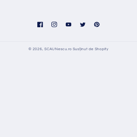
Facebook
Instagram
YouTube
Twitter
Pinterest
© 2026,
SCAUNescu.ro
Susținut de Shopify