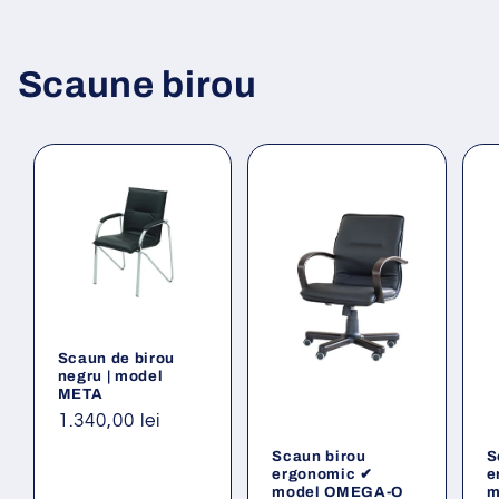
Scaune birou
Scaun de birou
negru | model
META
Preț
1.340,00 lei
obișnuit
Scaun birou
S
ergonomic ✔
e
model OMEGA-O
m