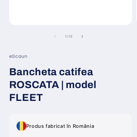
Deschide
conținutul
media
din
1
/
10
1
într-
o
fereastră
eScaun
modală
Bancheta catifea
ROSCATA | model
FLEET
Produs fabricat în România