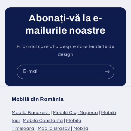
Abonați-vă la e-
mailurile noastre
Fii primul care află despre noile tendinte de
design
E-mail
Mobilă din România
Mobilă Bucuresti
|
Mobilă Cluj-Napoca
|
Mobilă
Iasi
|
Mobilă Constanta
|
Mobilă
Timisoara
|
Mobilă Brasov
|
Mobilă