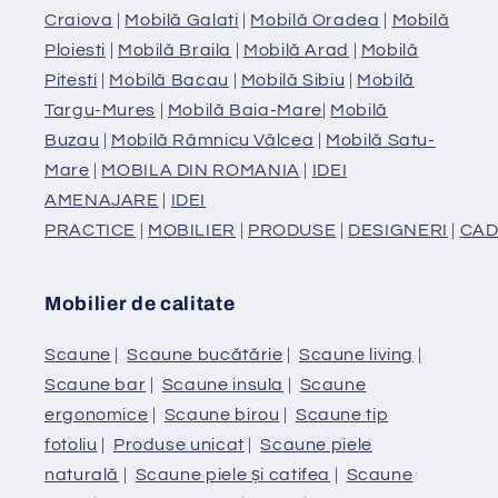
Craiova
|
Mobilă Galati
|
Mobilă Oradea
|
Mobilă
Ploiesti
|
Mobilă Braila
|
Mobilă Arad
|
Mobilă
Pitesti
|
Mobilă Bacau
|
Mobilă Sibiu
|
Mobilă
Targu-Mures
|
Mobilă Baia-Mare
|
Mobilă
Buzau
|
Mobilă Râmnicu Vâlcea
|
Mobilă Satu-
Mare
|
MOBILA DIN ROMANIA
|
IDEI
AMENAJARE
|
IDEI
PRACTICE
|
MOBILIER
|
PRODUSE
|
DESIGNERI
|
CAD
Mobilier de calitate
Scaune
|
Scaune bucătărie
|
Scaune living
|
Scaune bar
|
Scaune insula
|
Scaune
ergonomice
|
Scaune birou
|
Scaune tip
fotoliu
|
Produse unicat
|
Scaune piele
naturală
|
Scaune piele și catifea
|
Scaune