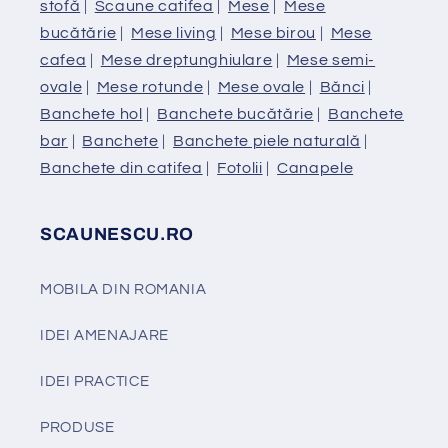
stofă
|
Scaune catifea
|
Mese
|
Mese
bucătărie
|
Mese living
|
Mese birou
|
Mese
cafea
|
Mese dreptunghiulare
|
Mese semi-
ovale
|
Mese rotunde
|
Mese ovale
|
Bănci
|
Banchete hol
|
Banchete bucătărie
|
Banchete
bar
|
Banchete
|
Banchete piele naturală
|
Banchete din catifea
|
Fotolii
|
Canapele
SCAUNESCU.RO
MOBILA DIN ROMANIA
IDEI AMENAJARE
IDEI PRACTICE
PRODUSE