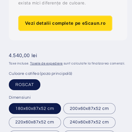
exista mici diferențe de culoare.
Vezi detalii complete pe eScaun.ro
Preț
4.540,00 lei
obișnuit
Taxe incluse.
Taxele de expediere
sunt calculate la finalizarea comenzii.
Culoare catifea (poza principală)
ROSCAT
Dimensiuni
180x60x87x52 cm
200x60x87x52 cm
220x60x87x52 cm
240x60x87x52 cm